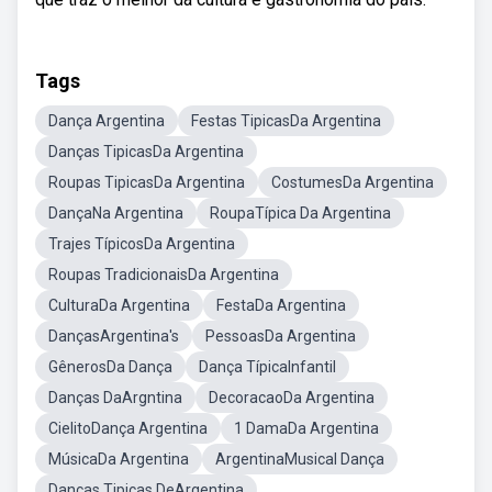
Tags
Dança Argentina
Festas TipicasDa Argentina
Danças TipicasDa Argentina
Roupas TipicasDa Argentina
CostumesDa Argentina
DançaNa Argentina
RoupaTípica Da Argentina
Trajes TípicosDa Argentina
Roupas TradicionaisDa Argentina
CulturaDa Argentina
FestaDa Argentina
DançasArgentina's
PessoasDa Argentina
GênerosDa Dança
Dança TípicaInfantil
Danças DaArgntina
DecoracaoDa Argentina
CielitoDança Argentina
1 DamaDa Argentina
MúsicaDa Argentina
ArgentinaMusical Dança
Danças Tipicas DeArgentina