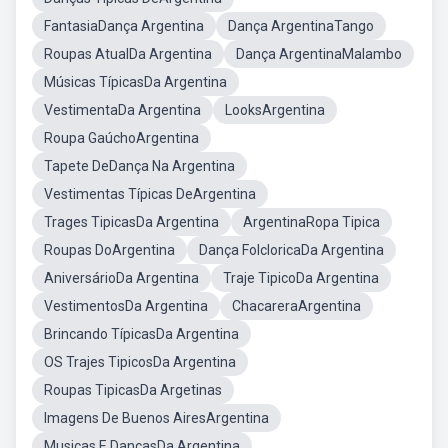
FantasiaDança Argentina
Dança ArgentinaTango
Roupas AtualDa Argentina
Dança ArgentinaMalambo
Músicas TípicasDa Argentina
VestimentaDa Argentina
LooksArgentina
Roupa GaúchoArgentina
Tapete DeDança Na Argentina
Vestimentas Típicas DeArgentina
Trages TipicasDa Argentina
ArgentinaRopa Tipica
Roupas DoArgentina
Dança FolcloricaDa Argentina
AniversárioDa Argentina
Traje TipicoDa Argentina
VestimentosDa Argentina
ChacareraArgentina
Brincando TípicasDa Argentina
OS Trajes TipicosDa Argentina
Roupas TipicasDa Argetinas
Imagens De Buenos AiresArgentina
Musicas E DancasDa Argentina