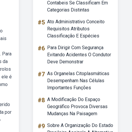
Contabeis Se Classificam Em
Categorias Distintas
#5
Ato Administrativo Conceito
Requisitos Atributos
 o
Classificação E Espécies
eais
#6
Para Dirigir Com Segurança
. Para
Evitando Acidentes O Condutor
s da
Deve Demonstrar
trolos
#7
As Organelas Citoplasmáticas
 ele é
Desempenham Nas Células
como
Importantes Funções
#8
A Modificação Do Espaço
erido
Geográfico Provoca Diversas
da por
Mudanças Na Paisagem
o
#9
Sobre A Organização Do Estado