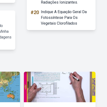
Radiações Ionizantes.
#20
Indique A Equação Geral Da
Fotossíntese Para Os
Vegetais Clorofilados
do
Minha
rdagens