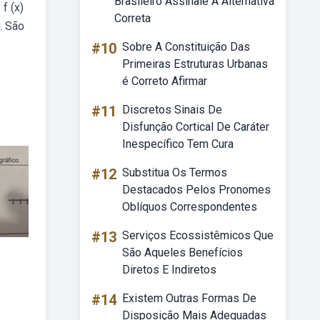
Brasileiro Assinale A Alternativa
f (x)
Correta
. São
#10
Sobre A Constituição Das
Primeiras Estruturas Urbanas
é Correto Afirmar
#11
Discretos Sinais De
Disfunção Cortical De Caráter
Inespecífico Tem Cura
#12
Substitua Os Termos
Destacados Pelos Pronomes
Oblíquos Correspondentes
#13
Serviços Ecossistêmicos Que
São Aqueles Benefícios
Diretos E Indiretos
#14
Existem Outras Formas De
Disposição Mais Adequadas