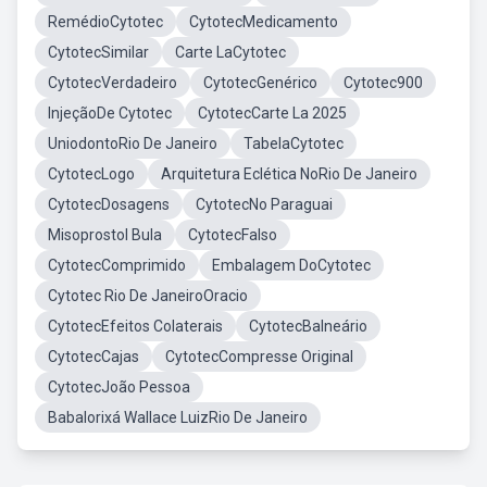
RemédioCytotec
CytotecMedicamento
CytotecSimilar
Carte LaCytotec
CytotecVerdadeiro
CytotecGenérico
Cytotec900
InjeçãoDe Cytotec
CytotecCarte La 2025
UniodontoRio De Janeiro
TabelaCytotec
CytotecLogo
Arquitetura Eclética NoRio De Janeiro
CytotecDosagens
CytotecNo Paraguai
Misoprostol Bula
CytotecFalso
CytotecComprimido
Embalagem DoCytotec
Cytotec Rio De JaneiroOracio
CytotecEfeitos Colaterais
CytotecBalneário
CytotecCajas
CytotecCompresse Original
CytotecJoão Pessoa
Babalorixá Wallace LuizRio De Janeiro