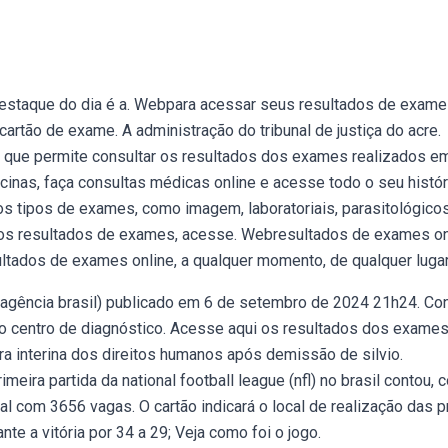
staque do dia é a. Webpara acessar seus resultados de exame
cartão de exame. A administração do tribunal de justiça do acre.
d que permite consultar os resultados dos exames realizados e
inas, faça consultas médicas online e acesse todo o seu histór
 tipos de exames, como imagem, laboratoriais, parasitológicos
 os resultados de exames, acesse. Webresultados de exames on
ltados de exames online, a qualquer momento, de qualquer lugar
agência brasil) publicado em 6 de setembro de 2024 21h24. Con
o centro de diagnóstico. Acesse aqui os resultados dos exame
a interina dos direitos humanos após demissão de silvio.
ira partida da national football league (nfl) no brasil contou,
tal com 3656 vagas. O cartão indicará o local de realização das p
e a vitória por 34 a 29; Veja como foi o jogo.