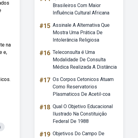
tados
Brasileiros Com Maior
e
Influência Cultural Africana
#15
Assinale A Alternativa Que
Mostra Uma Prática De
Intolerância Religiosa
te na
e e,
#16
Teleconsulta é Uma
Modalidade De Consulta
Médica Realizada A Distância
icos.
#17
Os Corpos Cetonicos Atuam
Como Reservatorios
Plasmaticos De Acetil-coa
#18
Qual O Objetivo Educacional
Ilustrado Na Constituição
Federal De 1988
s
#19
Objetivos Do Campo De