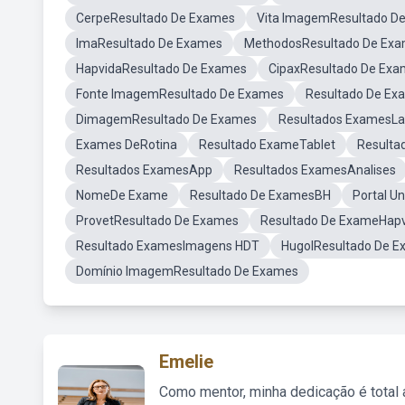
CerpeResultado De Exames
Vita ImagemResultado D
ImaResultado De Exames
MethodosResultado De Ex
HapvidaResultado De Exames
CipaxResultado De Ex
Fonte ImagemResultado De Exames
Resultado De Exa
DimagemResultado De Exames
Resultados ExamesLa
Exames DeRotina
Resultado ExameTablet
Result
Resultados ExamesApp
Resultados ExamesAnalises
NomeDe Exame
Resultado De ExamesBH
Portal U
ProvetResultado De Exames
Resultado De ExameHapv
Resultado ExamesImagens HDT
HugolResultado De 
Domínio ImagemResultado De Exames
Emelie
Como mentor, minha dedicação é total