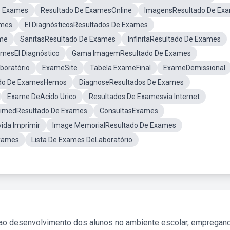
e Exames
Resultado De ExamesOnline
ImagensResultado De Ex
ames
El DiagnósticosResultados De Exames
ame
SanitasResultado De Exames
InfinitaResultado De Exames
mesEl Diagnóstico
Gama ImagemResultado De Exames
boratório
ExameSite
Tabela ExameFinal
ExameDemissional
ado De ExamesHemos
DiagnoseResultados De Exames
Exame DeAcido Urico
Resultados De Examesvia Internet
nimedResultado De Exames
ConsultasExames
ida Imprimir
Image MemorialResultado De Exames
Exames
Lista De Exames DeLaboratório
 ao desenvolvimento dos alunos no ambiente escolar, empregan