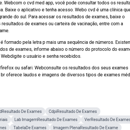
e. Webcom o cvd med app, você pode consultar todos os resul
. Baixe o aplicativo e tenha acesso. Webo cvd é uma clínica qu
rande do sul. Para acessar os resultados de exames, baixe o
s resultados de exames ou carteira de vacinação, entre com a
xame.
 é formado pela letra p mais uma sequência de números. Existen
ados de exames, informe abaixo o número do protocolo do exam
. Webdigite o usuário e senha recebidos.
, firefox ou safari. Webconsulte os resultados dos seus exames
m. br oferece laudos e imagens de diversos tipos de exames méd
dResultado De Exames
CdpiResultado De Exames
iais
Lab ImagemResultado De Exames
VerResultado De Exame
ames
TabelaDe Exames
Imagem PlenaResultado De Exame