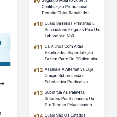
#9
Segundo Mourão 2009 A
Qualificação Profissional
Permite Obter Resultados
#10
Quais Barreiras Primárias E
Secundárias Exigidas Para Um
Laboratório Nb3
#11
Os Alunos Com Altas
Habilidades Superdotação
Fazem Parte Do Público-alvo
#12
Assinale A Alternativa Cuja
Oração Subordinada é
Substantiva Predicativa
ocê
#13
Substitua As Palavras
Grifadas Por Sinônimos Ou
Por Termos Relacionados
a
#14
Quais São Os Estados