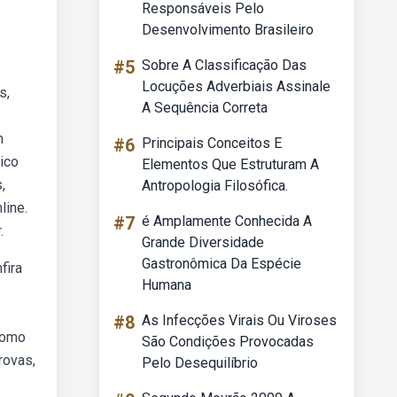
Responsáveis Pelo
Desenvolvimento Brasileiro
#5
Sobre A Classificação Das
Locuções Adverbiais Assinale
s,
A Sequência Correta
m
#6
Principais Conceitos E
ico
Elementos Que Estruturam A
,
Antropologia Filosófica.
line.
#7
é Amplamente Conhecida A
.
Grande Diversidade
Gastronômica Da Espécie
fira
Humana
s
#8
As Infecções Virais Ou Viroses
 como
São Condições Provocadas
rovas,
Pelo Desequilíbrio