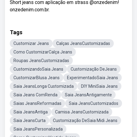
Short jeans com aplicação em strass @onzedenim!
onzedenim.com.br.
Tags
Customizar Jeans
Calças JeansCustomizadas
Como CustomizarCalça Jeans
Roupas JeansCustomizadas
CustomizandoSaia Jeans
Customização DeJeans
CustomizarBlusa Jeans
ExperimentadoSaia Jeans
Saia JeansLonga Customizada
DIY MiniSaia Jeans
Saia Jeans ComRenda
Saia JeansAntigamente
Saias JeansReformadas
Saia JeansCustomizados
Saia JeansAntiga
Camisa JeansCustomizada
Saia JeansCurta
Customização DeSaia Midi Jeans
Saia JeansPersonalizada