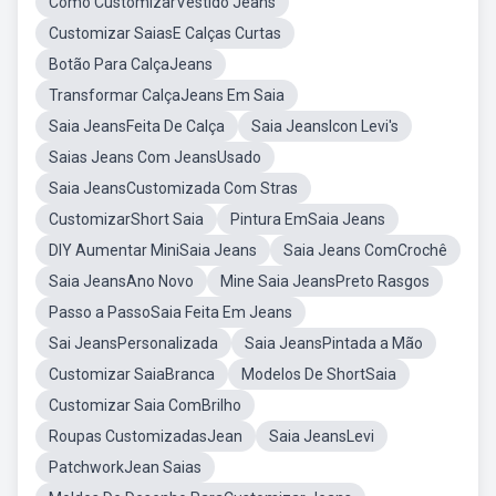
Como CustomizarVestido Jeans
Customizar SaiasE Calças Curtas
Botão Para CalçaJeans
Transformar CalçaJeans Em Saia
Saia JeansFeita De Calça
Saia JeansIcon Levi's
Saias Jeans Com JeansUsado
Saia JeansCustomizada Com Stras
CustomizarShort Saia
Pintura EmSaia Jeans
DIY Aumentar MiniSaia Jeans
Saia Jeans ComCrochê
Saia JeansAno Novo
Mine Saia JeansPreto Rasgos
Passo a PassoSaia Feita Em Jeans
Sai JeansPersonalizada
Saia JeansPintada a Mão
Customizar SaiaBranca
Modelos De ShortSaia
Customizar Saia ComBrilho
Roupas CustomizadasJean
Saia JeansLevi
PatchworkJean Saias