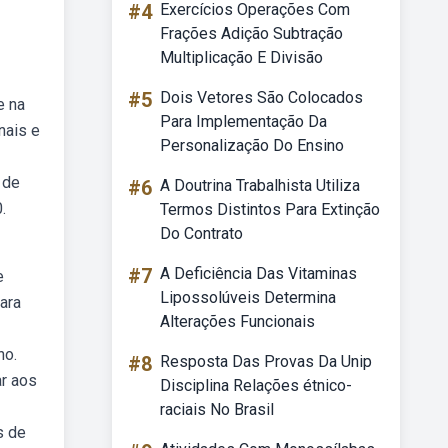
#4
Exercícios Operações Com
Frações Adição Subtração
Multiplicação E Divisão
#5
Dois Vetores São Colocados
e na
Para Implementação Da
nais e
Personalização Do Ensino
 de
#6
A Doutrina Trabalhista Utiliza
.
Termos Distintos Para Extinção
Do Contrato
#7
A Deficiência Das Vitaminas
e
Lipossolúveis Determina
ara
Alterações Funcionais
no.
#8
Resposta Das Provas Da Unip
ar aos
Disciplina Relações étnico-
raciais No Brasil
s de