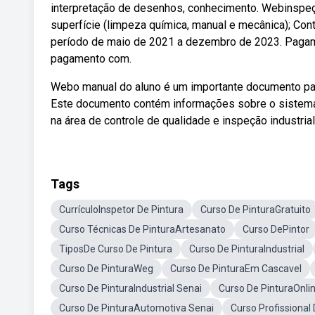
interpretação de desenhos, conhecimento. Webinspeçã
superfície (limpeza química, manual e mecânica); Con
período de maio de 2021 a dezembro de 2023. Pagament
pagamento com.
Webo manual do aluno é um importante documento para a
Este documento contém informações sobre o sistema 
na área de controle de qualidade e inspeção industri
Tags
CurrículoInspetor De Pintura
Curso De PinturaGratuito
Curso Técnicas De PinturaArtesanato
Curso DePintor
TiposDe Curso De Pintura
Curso De PinturaIndustrial
Curso De PinturaWeg
Curso De PinturaEm Cascavel
Curso De PinturaIndustrial Senai
Curso De PinturaOnli
Curso De PinturaAutomotiva Senai
Curso Profissional