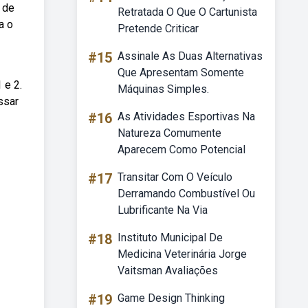
 de
Retratada O Que O Cartunista
a o
Pretende Criticar
#15
Assinale As Duas Alternativas
Que Apresentam Somente
 e 2.
Máquinas Simples.
ssar
#16
As Atividades Esportivas Na
Natureza Comumente
Aparecem Como Potencial
#17
Transitar Com O Veículo
Derramando Combustível Ou
Lubrificante Na Via
#18
Instituto Municipal De
Medicina Veterinária Jorge
Vaitsman Avaliações
#19
Game Design Thinking