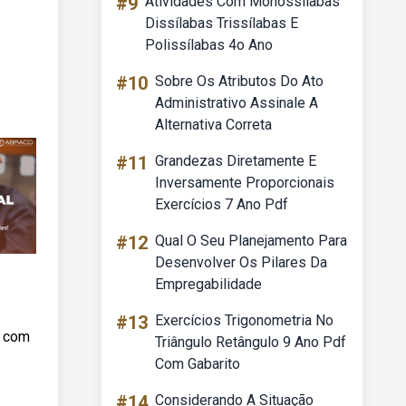
#9
Atividades Com Monossílabas
Dissílabas Trissílabas E
Polissílabas 4o Ano
#10
Sobre Os Atributos Do Ato
Administrativo Assinale A
Alternativa Correta
#11
Grandezas Diretamente E
Inversamente Proporcionais
Exercícios 7 Ano Pdf
#12
Qual O Seu Planejamento Para
Desenvolver Os Pilares Da
Empregabilidade
#13
Exercícios Trigonometria No
l com
Triângulo Retângulo 9 Ano Pdf
Com Gabarito
#14
Considerando A Situação