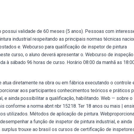
ação possui validade de 60 meses (5 anos). Pessoas com interess
tura industrial respeitando as principais normas técnicas nacio
estados e. Webcurso para qualificação de inspetor de pintura
la neste curso, o aluno deverá apresentar o. Webcurso de inspeção
nda à sábado 96 horas de curso. Horário 08:00 da manhã as 18:00
e atua diretamente na obra ou em fábrica executando o controle 
rcionar aos participantes conhecimentos teóricos e práticos p
, e ainda possibilitar a qualificação, habilitando. Web — sobre o
ais conforme a norma abnt nbr 15218. Ter 18 anos ou mais | ensi
ntos utilizados. Métodos de aplicação de pintura. Webproporcion
desempenhar a função de inspetor de pintura industrial, e ainda
a surplus trouxe ao brasil os cursos de certificação de inspetore