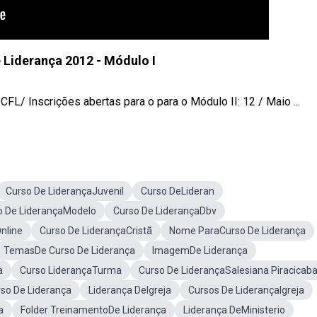
e Liderança 2012 - Módulo I
CFL/ Inscrições abertas para o para o Módulo II: 12 / Maio ...
Curso De LiderançaJuvenil
Curso DeLideran
o De LiderançaModelo
Curso De LiderançaDbv
nline
Curso De LiderançaCristã
Nome ParaCurso De Liderança
TemasDe Curso De Liderança
ImagemDe Liderança
a
Curso LiderançaTurma
Curso De LiderançaSalesiana Piracicab
so De Liderança
Liderança DeIgreja
Cursos De LiderançaIgreja
a
Folder TreinamentoDe Liderança
Liderança DeMinisterio