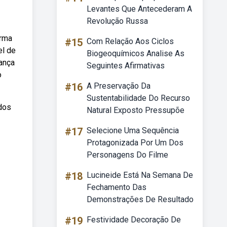
Levantes Que Antecederam A
Revolução Russa
orma
#15
Com Relação Aos Ciclos
el de
Biogeoquímicos Analise As
rança
Seguintes Afirmativas
o
#16
A Preservação Da
Sustentabilidade Do Recurso
 dos
Natural Exposto Pressupõe
#17
Selecione Uma Sequência
Protagonizada Por Um Dos
Personagens Do Filme
#18
Lucineide Está Na Semana De
Fechamento Das
Demonstrações De Resultado
#19
Festividade Decoração De