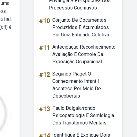
Privilegia A Perspectiva Dos
i uma
Processos Cognitivos
dos
 fiel,
#10
Conjunto De Documentos
cfl) é
Produzidos E Acumulados
Por Uma Entidade Coletiva
o
o
#11
Antecipação Reconhecimento
Avaliação E Controle Da
Exposição Ocupacional
#12
Segundo Piaget O
Conhecimento Infantil
Acontece Por Meio De
Descobertas
#13
Paulo Dalgalarrondo
Psicopatologia E Semiologia
Dos Transtornos Mentais
#14
Identifique E Explique Dois