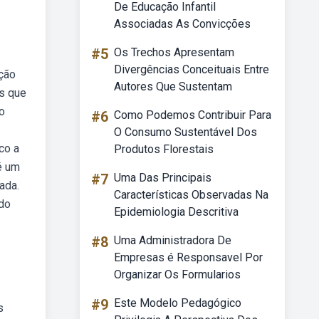
De Educação Infantil
Associadas As Convicções
#5
Os Trechos Apresentam
Divergências Conceituais Entre
ção
Autores Que Sustentam
is que
o
#6
Como Podemos Contribuir Para
O Consumo Sustentável Dos
co a
Produtos Florestais
é um
#7
Uma Das Principais
ada.
Características Observadas Na
 do
Epidemiologia Descritiva
#8
Uma Administradora De
Empresas é Responsavel Por
Organizar Os Formularios
#9
Este Modelo Pedagógico
s