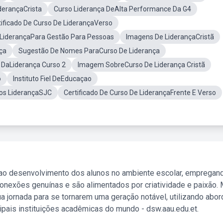
derançaCrista
Curso Liderança DeAlta Performance Da G4
tificado De Curso De LiderançaVerso
 LiderançaPara Gestão Para Pessoas
Imagens De LiderançaCristã
ça
Sugestão De Nomes ParaCurso De Liderança
 DaLiderança Curso 2
Imagem SobreCurso De Liderança Cristã
o
Instituto Fiel DeEducaçao
os LiderançaSJC
Certificado De Curso De LiderançaFrente E Verso
 ao desenvolvimento dos alunos no ambiente escolar, empregan
nexões genuínas e são alimentados por criatividade e paixão. 
a jornada para se tornarem uma geração notável, utilizando abo
ipais instituições acadêmicas do mundo - dsw.aau.edu.et.