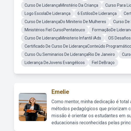
Curso De LiderançaMinstério Da Criança
Curso Para Li
Logo EscolaDe Liderança
6 EstilosDe Liderança
Cer
Curso De LiderançaDo Miniterio De Mulheres
Curso De
Ministérios Fiel CursoPentateuco
FormaçãoDe Lideran
Curso De LiderançaMinisterio Infantil iAds
OS Desafios
Certificado De Curso De LiderançaConteúdo Programátic
Curso Ou Seminarios De LiderançaRio De Janeiro
Curs
Liderança DeJovens Evangélicos
Fiel DeBraço
Emelie
Como mentor, minha dedicação é total
métodos pedagógicos que priorizam co
missão é orientar os estudantes em su
educacionais reconhecidas pelas princ