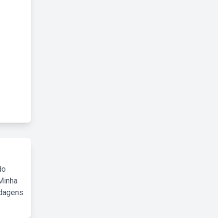
do
Minha
rdagens