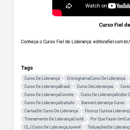
Curso Fiel d
Conheça o Curso Fiel de Liderança: editorafiel.com.br/
Tags
Curso De Liderança
CronogramaCurso De Liderança
Curso De LiderançaBrasil
Curso DeLideranças
Curs
Curso De LiderançaConvite
Curso De LiderançaGrátis O
Curso De LiderançaGratuito
BannerLiderança Curso
CartazDe Curso De Liderança
Fiocruz Cursoa Lideranç
Treinamento De LiderançaCristã
Por Que Fazer UmCur
CLJ Curso De LiderançaJuvenil
TsituaçõesDe Lideranç