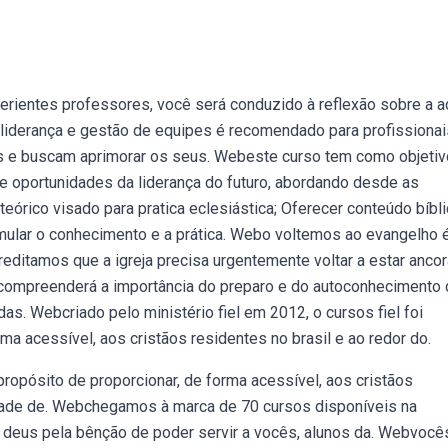
rientes professores, você será conduzido à reflexão sobre a a
o liderança e gestão de equipes é recomendado para profissiona
s e buscam aprimorar os seus. Webeste curso tem como objetiv
 e oportunidades da liderança do futuro, abordando desde as
órico visado para pratica eclesiástica; Oferecer conteúdo bíbli
mular o conhecimento e a prática. Webo voltemos ao evangelho 
creditamos que a igreja precisa urgentemente voltar a estar ancor
 compreenderá a importância do preparo e do autoconhecimento
as. Webcriado pelo ministério fiel em 2012, o cursos fiel foi
a acessível, aos cristãos residentes no brasil e ao redor do.
propósito de proporcionar, de forma acessível, aos cristãos
idade de. Webchegamos à marca de 70 cursos disponíveis na
a deus pela bênção de poder servir a vocês, alunos da. Webvocê