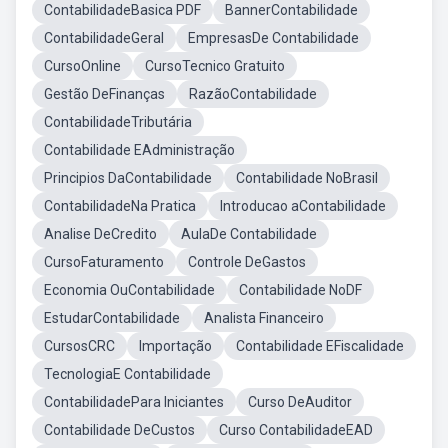
ContabilidadeBasica PDF
BannerContabilidade
ContabilidadeGeral
EmpresasDe Contabilidade
CursoOnline
CursoTecnico Gratuito
Gestão DeFinanças
RazãoContabilidade
ContabilidadeTributária
Contabilidade EAdministração
Principios DaContabilidade
Contabilidade NoBrasil
ContabilidadeNa Pratica
Introducao aContabilidade
Analise DeCredito
AulaDe Contabilidade
CursoFaturamento
Controle DeGastos
Economia OuContabilidade
Contabilidade NoDF
EstudarContabilidade
Analista Financeiro
CursosCRC
Importação
Contabilidade EFiscalidade
TecnologiaE Contabilidade
ContabilidadePara Iniciantes
Curso DeAuditor
Contabilidade DeCustos
Curso ContabilidadeEAD