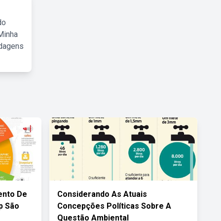
do
Minha
rdagens
ento De
Considerando As Atuais
p São
Concepções Políticas Sobre A
Questão Ambiental