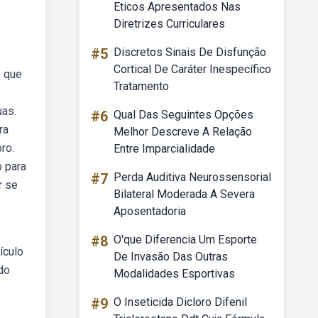
Eticos Apresentados Nas
Diretrizes Curriculares
#5
Discretos Sinais De Disfunção
Cortical De Caráter Inespecífico
o que
Tratamento
uas.
#6
Qual Das Seguintes Opções
ra
Melhor Descreve A Relação
ro.
Entre Imparcialidade
o para
#7
Perda Auditiva Neurossensorial
r se
Bilateral Moderada A Severa
Aposentadoria
#8
O'que Diferencia Um Esporte
ículo
De Invasão Das Outras
do
Modalidades Esportivas
#9
O Inseticida Dicloro Difenil