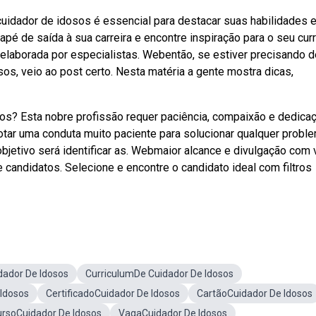
cuidador de idosos é essencial para destacar suas habilidades 
pé de saída à sua carreira e encontre inspiração para o seu curr
elaborada por especialistas. Webentão, se estiver precisando d
osos, veio ao post certo. Nesta matéria a gente mostra dicas,
s? Esta nobre profissão requer paciência, compaixão e dedicaç
tar uma conduta muito paciente para solucionar qualquer probl
bjetivo será identificar as. Webmaior alcance e divulgação com
candidatos. Selecione e encontre o candidato ideal com filtros
dador De Idosos
CurriculumDe Cuidador De Idosos
 Idosos
CertificadoCuidador De Idosos
CartãoCuidador De Idosos
rsoCuidador De Idosos
VagaCuidador De Idosos