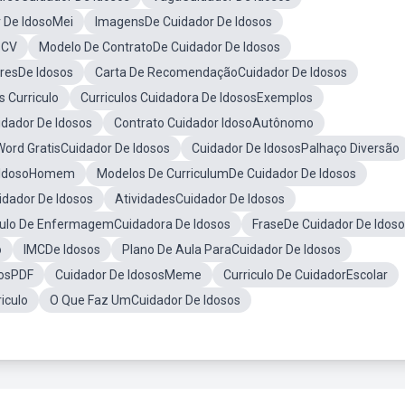
r De IdosoMei
ImagensDe Cuidador De Idosos
sCV
Modelo De ContratoDe Cuidador De Idosos
resDe Idosos
Carta De RecomendaçãoCuidador De Idosos
s Curriculo
Curriculos Cuidadora De IdososExemplos
idador De Idosos
Contrato Cuidador IdosoAutônomo
Word GratisCuidador De Idosos
Cuidador De IdososPalhaço Diversão
e IdosoHomem
Modelos De CurriculumDe Cuidador De Idosos
idador De Idosos
AtividadesCuidador De Idosos
culo De EnfermagemCuidadora De Idosos
FraseDe Cuidador De Idos
o
IMCDe Idosos
Plano De Aula ParaCuidador De Idosos
sosPDF
Cuidador De IdososMeme
Curriculo De CuidadorEscolar
iculo
O Que Faz UmCuidador De Idosos