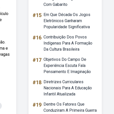
Com Gabarito
e
ículo
#15
Em Que Década Os Jogos
e
Eletrônicos Ganharam
Popularidade Significativa
#16
Contribuição Dos Povos
ão.
Indígenas Para A Formação
ema e
Da Cultura Brasileira
 vagas
#17
Objetivos Do Campo De
Experiência Escuta Fala
Pensamento E Imaginação
#18
Diretrizes Curriculares
Nacionais Para A Educação
Infantil Atualizada
#19
Dentre Os Fatores Que
Conduziram A Primeira Guerra