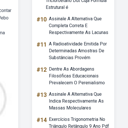
Tricloroetano Ddt Cuja Fórmula
Estrutural é
contar
 Webo
#10
Assinale A Alternativa Que
Completa Correta E
Respectivamente As Lacunas
uma
#11
A Radioatividade Emitida Por
Determinadas Amostras De
Substâncias Provém
#12
Dentre As Abordagens
Filosóficas Educacionais
Prevalecem O Perenialismo
#13
Assinale A Alternativa Que
Indica Respectivamente As
Massas Moleculares
#14
Exercícios Trigonometria No
Triângulo Retângulo 9 Ano Pdf