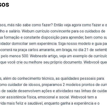
sos
sos, más não sabe como fazer? Então veja agora como fazer e 
lho e salário. Webum currículo convincente para os cuidados de
sua formação e constante disposição para aprender, bem como s
idador domiciliar sem experiência. Siga nosso modelo e guia pa
correrá na praça carlos amarante, em braga, no dia 21 de setemb
a pelo menos 500. Webneste artigo, veja um exemplo de currícul
a que você crie ou melhore seu próprio documento. Webvocê que
s, além do conhecimento técnico, as qualidades pessoais para.
o cuidador de idosos, preparamos 2 modelos prontos de curr
cas de saúde desenvolvem ações e atividades nas linhas de cuida
necer assistência física, emocional e social. Webvocê tem a
da mais feliz e saudável, enquanto ganha a experiência e o