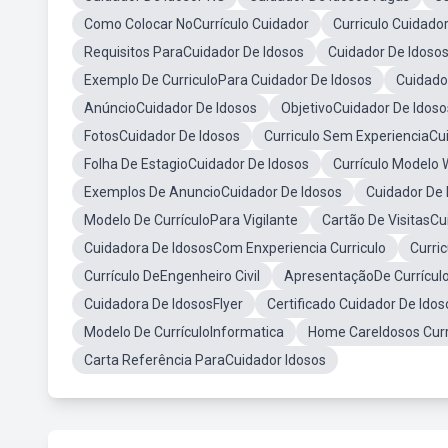
Como Colocar NoCurrículo Cuidador
Curriculo Cuidado
Requisitos ParaCuidador De Idosos
Cuidador De Idoso
Exemplo De CurriculoPara Cuidador De Idosos
Cuidado
AnúncioCuidador De Idosos
ObjetivoCuidador De Idoso
FotosCuidador De Idosos
Curriculo Sem ExperienciaCu
Folha De EstagioCuidador De Idosos
Currículo Modelo 
Exemplos De AnuncioCuidador De Idosos
Cuidador D
Modelo De CurrículoPara Vigilante
Cartão De VisitasCu
Cuidadora De IdososCom Enxperiencia Curriculo
Curri
Currículo DeEngenheiro Civil
ApresentaçãoDe Currícul
Cuidadora De IdososFlyer
Certificado Cuidador De Ido
Modelo De CurrículoInformatica
Home CareIdosos Curr
Carta Referência ParaCuidador Idosos