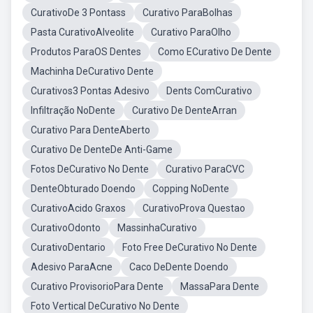
CurativoDe 3 Pontass
Curativo ParaBolhas
Pasta CurativoAlveolite
Curativo ParaOlho
Produtos ParaOS Dentes
Como ECurativo De Dente
Machinha DeCurativo Dente
Curativos3 Pontas Adesivo
Dents ComCurativo
Infiltração NoDente
Curativo De DenteArran
Curativo Para DenteAberto
Curativo De DenteDe Anti-Game
Fotos DeCurativo No Dente
Curativo ParaCVC
DenteObturado Doendo
Copping NoDente
CurativoAcido Graxos
CurativoProva Questao
CurativoOdonto
MassinhaCurativo
CurativoDentario
Foto Free DeCurativo No Dente
Adesivo ParaAcne
Caco DeDente Doendo
Curativo ProvisorioPara Dente
MassaPara Dente
Foto Vertical DeCurativo No Dente