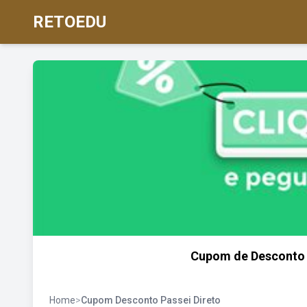
RETOEDU
Cupom de Desconto P
Home
>
Cupom Desconto Passei Direto