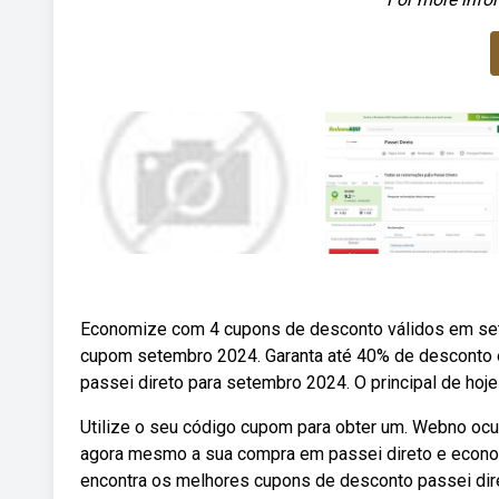
Economize com 4 cupons de desconto válidos em se
cupom setembro 2024. Garanta até 40% de desconto 
passei direto para setembro 2024. O principal de hoj
Utilize o seu código cupom para obter um. Webno ocu
agora mesmo a sua compra em passei direto e econo
encontra os melhores cupons de desconto passei dir