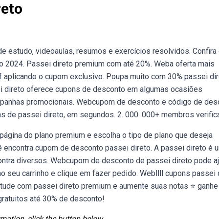
reto
e estudo, videoaulas, resumos e exercícios resolvidos. Confira
ro 2024. Passei direto premium com até 20%. Weba oferta mais
f aplicando o cupom exclusivo. Poupa muito com 30% passei dir
i direto oferece cupons de desconto em algumas ocasiões
panhas promocionais. Webcupom de desconto e código de des
s de passei direto, em segundos. 2. 000. 000+ membros verific
gina do plano premium e escolha o tipo de plano que deseja
 encontra cupom de desconto passei direto. A passei direto é 
ntra diversos. Webcupom de desconto de passei direto pode a
o seu carrinho e clique em fazer pedido. Webllll cupons passei 
stude com passei direto premium e aumente suas notas ⭐ ganh
ratuitos até 30% de desconto!
mation, click the button below.