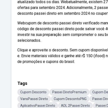
atualizado todos os dias. Webatualmente, existem 27 
ofertas para setembro 2024. Adicionalmente, 2 pass
desconto passei direto em setembro 2024 no coupert
Webcupom de desconto passei direto verificado manu
código de desconto passei direto pode salvar você
investir na sua preparação sem comprometer o seu bo
selecionados.
Clique e aproveite o desconto. Sem cupom disponível
e. Envie materiais válidos e ganhe até r$ 150 (ifood) 
de promoções e cupons do brasil.
Tags
Cupom Desconto
Passei DiretoPremium
Cupom De
VansPassei Direto
Cupom DescontoPNG
Passei Di
AplicativoPassei Direto
ADL 2Passei Direto
Passei 