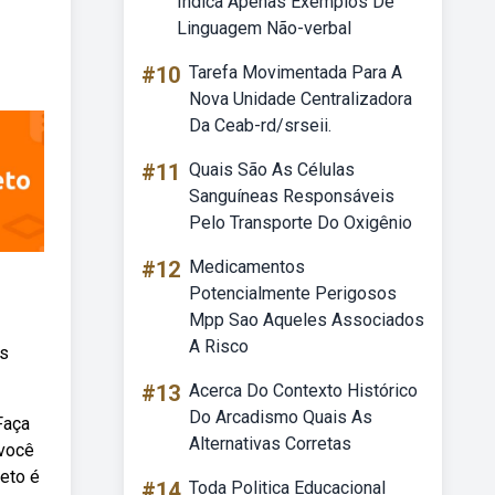
Indica Apenas Exemplos De
Linguagem Não-verbal
#10
Tarefa Movimentada Para A
Nova Unidade Centralizadora
Da Ceab-rd/srseii.
#11
Quais São As Células
Sanguíneas Responsáveis
Pelo Transporte Do Oxigênio
#12
Medicamentos
Potencialmente Perigosos
Mpp Sao Aqueles Associados
A Risco
es
#13
Acerca Do Contexto Histórico
Do Arcadismo Quais As
Faça
Alternativas Corretas
 você
eto é
#14
Toda Politica Educacional