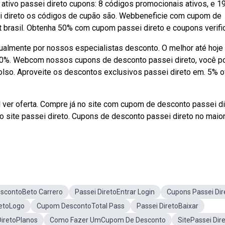
ativo passei direto cupons: 8 códigos promocionais ativos, e 1
ei direto os códigos de cupão são. Webbeneficie com cupom de
 brasil. Obtenha 50% com cupom passei direto e coupons verifi
almente por nossos especialistas desconto. O melhor até hoje
 40%. Webcom nossos cupons de desconto passei direto, você p
lso. Aproveite os descontos exclusivos passei direto em. 5% 
 ver oferta. Compre já no site com cupom de desconto passei di
no site passei direto. Cupons de desconto passei direto no maior
scontoBeto Carrero
Passei DiretoEntrar Login
Cupons Passei Dir
retoLogo
Cupom DescontoTotal Pass
Passei DiretoBaixar
DiretoPlanos
Como Fazer UmCupom De Desconto
SitePassei Dir