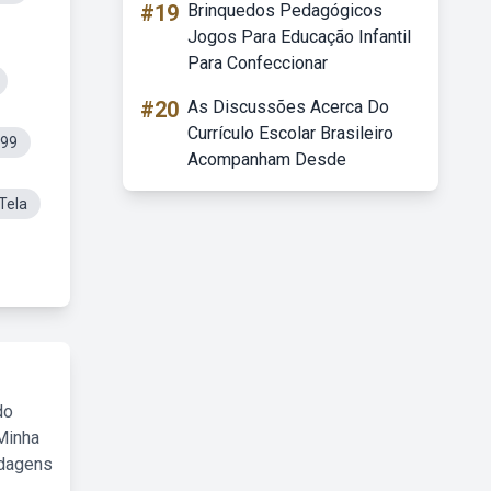
#19
Brinquedos Pedagógicos
Jogos Para Educação Infantil
Para Confeccionar
#20
As Discussões Acerca Do
Currículo Escolar Brasileiro
o99
Acompanham Desde
Tela
do
Minha
rdagens