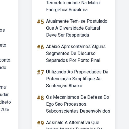
Termeletricidade Na Matriz
Energética Brasileira
#5
Atualmente Tem-se Postulado
Que A Diversidade Cultural
 os
Deve Ser Respeitada
eto
#6
Abaixo Apresentamos Alguns
Segmentos De Discurso
conto
Separados Por Ponto Final
ado.
#7
Utilizando As Propriedades Da
Potenciação Simplifique As
Sentenças Abaixo
uma
judar
#8
Os Mecanismos De Defesa Do
direto
Ego Sao Processos
e 20%
Subconscientes Desenvolvidos
#9
Assinale A Alternativa Que