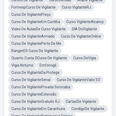
Cursos De Vigilante
CursoVendas
AtaDe Vigilante
FormespCurso De Vigilante
Curso VigilanteRJ
Curso De VigilantePreço
Curso De VigilanteEm Curitiba
Curso VigilanteAlcancy
Video De AulasDe Curso Vigilante
DIA DoVigilante
Curso De VigilanteArmado
Curso De VigilanteOnline
Curso De VigilantePerto De Me
RangerES Curso De Vigilante
Quanto Custa OCurso De Vigilante
Curso DeVigia
Vigia Noturno
Emforvigil
Curso De VigilanteDa Protege
Curso De VigilanteSenai
Curso De VigilanteValor ES
Curso De VigilantePrivada Sorocaba
Curso De VigilanteExtensão
Curso De VigilanteGratuito RJ
CartaoDe Vigilante
Curso De VigilanteEm Garanhuns
CondigoDe Vigilante