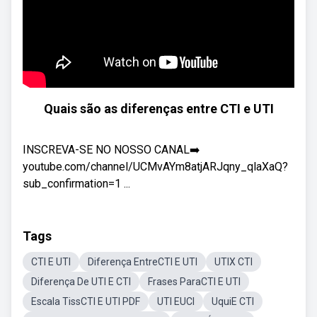
Quais são as diferenças entre CTI e UTI
INSCREVA-SE NO NOSSO CANAL➡️
youtube.com/channel/UCMvAYm8atjARJqny_qlaXaQ?
sub_confirmation=1 ...
Tags
CTI E UTI
Diferença EntreCTI E UTI
UTIX CTI
Diferença De UTI E CTI
Frases ParaCTI E UTI
Escala TissCTI E UTI PDF
UTI EUCI
UquiE CTI