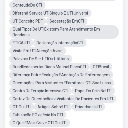
ConteudoDe CTI
Diferenã Servico UTISingulo E UTI Universi
UTIConceito PDF
Sedestação EmCTI
Qual Tipos De UTIExistem Para Atendimento Em
Rondonia
ETICAUTI
Declaração InternaçãoCTI
Visita Em UTIAtenção Aviso
Palavras De Ser UTIOu Utilitario
Bundlledespertar Diario Matinal PlacaCTI
CTIBrasil
Diferença Entre Evolução EAnotação De Enfermagem
Orientações Para Visitantes EFamiliares CTI Sao Lucas
Centro DeTerapia Intensiva CTI
Papel Da Ccih NaUTI
Cartaz De Orientações aVisitantes De Pacientes Em UTI
CTIOu UTI
Artigos SobreUTI
PrioridadesUTI
Tubulação EOxigênio No CTI
O Que EMais Grave CTI Ou UTI