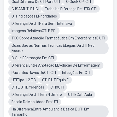
Qual Diferena De CTIPara UTI
O QueÉ CPI CTI
C-ISAMUTI E UCI
Trabalho Diferença De UTIX CTI
UTI Indicações EPrioridades
Diferença De UTIPara Semi Intensiva
Imagens RelativasCTI E PDI
TCC Sobre Atuação Farmacêutica Em EmergênciasE UTI
Quais Sao as Normas Tecnicas ELegais Da UTI Neo
Fiocruz
O Que EFormação Em CTI
Diferença Entre Anotação EEvolução De Enfermagem
Pacientes Raves DoCTI CTI
Infecções EmCTI
UTITipo 1 2 E 3
CTI E UTIEquip E
CTI E UTIDiferencas
CTIXUTI
Diferença De UTITem N Umero
UTI ECcih Aula
Escala DeMobilidade Em UTI
Há DiferençaEntre Ambulancia Basica E UTI Em
Tamanho