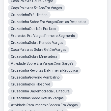
Casa Palavra DeEra Vargas
Caça Palavras 5º AnoEra Vargas
CruzadinhaPré-História
Cruzadinha Sobre Era VargasCom as Respostas
CruzadinhaQue Não Era Urso
Exercicios Era VargasPrimeiro Segmento
CruzadinhaSobre Periodo Vargas
Caça Palavras Sobre GetúlioVargas
CruzadinhaSobre Mineradora
Atividade Sobre Era VargasCom Sarge's
Cruzadinha Revoltas DaPrimeira República
CruzadinhaGoverno Pombalino
CruzadinhaDos Filosofod
Cruzadinha DaDemocracia E Ditadura
CruzadinhasSobre Getulio Vargas
Atividade Para Imprimir Sobrea Era Vargas