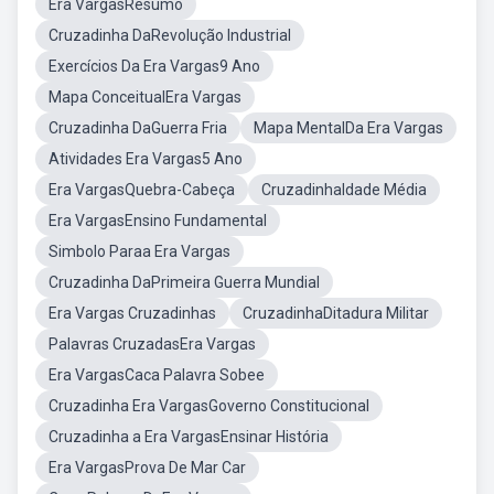
Era VargasResumo
Cruzadinha DaRevolução Industrial
Exercícios Da Era Vargas9 Ano
Mapa ConceitualEra Vargas
Cruzadinha DaGuerra Fria
Mapa MentalDa Era Vargas
Atividades Era Vargas5 Ano
Era VargasQuebra-Cabeça
CruzadinhaIdade Média
Era VargasEnsino Fundamental
Simbolo Paraa Era Vargas
Cruzadinha DaPrimeira Guerra Mundial
Era Vargas Cruzadinhas
CruzadinhaDitadura Militar
Palavras CruzadasEra Vargas
Era VargasCaca Palavra Sobee
Cruzadinha Era VargasGoverno Constitucional
Cruzadinha a Era VargasEnsinar História
Era VargasProva De Mar Car