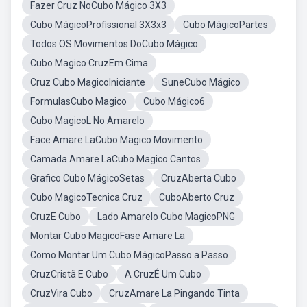
Fazer Cruz NoCubo Mágico 3X3
Cubo MágicoProfissional 3X3x3
Cubo MágicoPartes
Todos OS Movimentos DoCubo Mágico
Cubo Magico CruzEm Cima
Cruz Cubo MagicoIniciante
SuneCubo Mágico
FormulasCubo Magico
Cubo Mágico6
Cubo MagicoL No Amarelo
Face Amare LaCubo Magico Movimento
Camada Amare LaCubo Magico Cantos
Grafico Cubo MágicoSetas
CruzAberta Cubo
Cubo MagicoTecnica Cruz
CuboAberto Cruz
CruzE Cubo
Lado Amarelo Cubo MagicoPNG
Montar Cubo MagicoFase Amare La
Como Montar Um Cubo MágicoPasso a Passo
CruzCristã E Cubo
A CruzÉ Um Cubo
CruzVira Cubo
CruzAmare La Pingando Tinta