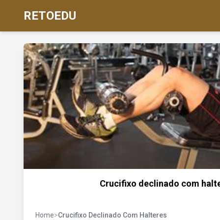
RETOEDU
Crucifixo declinado com halte
Home
>
Crucifixo Declinado Com Halteres