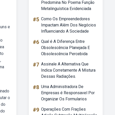
Predomina No Poema Função
Metalinguística Evidenciada
#5
Como Os Empreendedores
Impactam Além Dos Negócios
muns e
Influenciando A Sociedade
do
#6
Qual é A Diferença Entre
rea
Obsolescência Planejada E
eto
Obsolescência Percebida
,
#7
Assinale A Alternativa Que
 na
Indica Corretamente A Mistura
Dessas Radiações.
#8
Uma Administradora De
inado
Empresas é Responsavel Por
utar o
Organizar Os Formularios
a do
#9
Operações Com Frações
 do