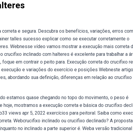
lteres
 correta e segura. Descubra os benefícios, variações, erros co
ainer talles sucesso explicar como se executar corretamente o
lteres. Webnesse vídeo vamos mostrar a execução mais correta 
 crucifixo inclinado com halteres é excelente para trabalhar a á
, foque em contrair o peito para. Execução correta do crucifixo r
, execução e variações do exercício e posições Webneste artigo
es, abordando sua definição, diferenças em relação ao crucifixo
ando estamos quase chegando no topo do movimento, o peso é
 hoje, mostramos a execução correta e básica do crucifixo decl
b33 views apr 5, 2022 exercícios para peitoral. Saiba como exec
orreta. Webcrucifixo inclinado ou crucifixo declinado? A propost
 Enquanto no inclinado a parte superior é. Weba versão tradicional