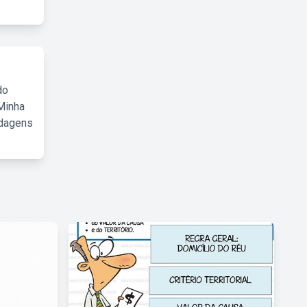
do
Minha
rdagens