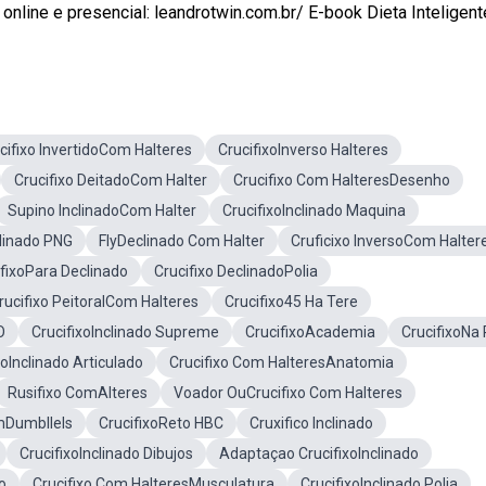
nline e presencial: leandrotwin.com.br/ E-book Dieta Inteligente 
cifixo InvertidoCom Halteres
CrucifixoInverso Halteres
Crucifixo DeitadoCom Halter
Crucifixo Com HalteresDesenho
Supino InclinadoCom Halter
CrucifixoInclinado Maquina
clinado PNG
FlyDeclinado Com Halter
Cruficixo InversoCom Halter
ifixoPara Declinado
Crucifixo DeclinadoPolia
rucifixo PeitoralCom Halteres
Crucifixo45 Ha Tere
O
CrucifixoInclinado Supreme
CrucifixoAcademia
CrucifixoNa 
xoInclinado Articulado
Crucifixo Com HalteresAnatomia
Rusifixo ComAlteres
Voador OuCrucifixo Com Halteres
mDumbllels
CrucifixoReto HBC
Cruxifico Inclinado
CrucifixoInclinado Dibujos
Adaptaçao CrucifixoInclinado
o
Crucifixo Com HalteresMusculatura
CrucifixoInclinado Polia