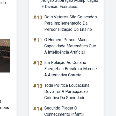
Adição Subtração Multiplicação
ndo.
E Divisão Exercícios
#10
Dois Vetores São Colocados
Para Implementação Da
Personalização Do Ensino
#11
O Homem Possui Maior
Capacidade Matemática Que
A Inteligência Artificial
#12
Em Relação Ao Cenário
Energético Brasileiro Marque
A Alternativa Correta
#13
Toda Politica Educacional
Deve Ter A Participacao
Coletiva Da Sociedade
e
 mais
#14
Segundo Piaget O
Conhecimento Infantil