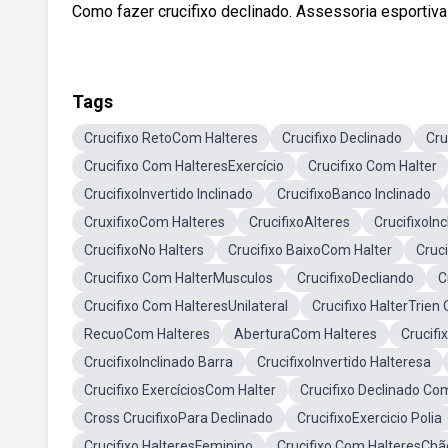
Como fazer crucifixo declinado. Assessoria esportiva o
Tags
Crucifixo RetoCom Halteres
Crucifixo Declinado
Cru
Crucifixo Com HalteresExercício
Crucifixo Com Halter
CrucifixoInvertido Inclinado
CrucifixoBanco Inclinado
CruxifixoCom Halteres
CrucifixoAlteres
CrucifixoIn
CrucifixoNo Halters
Crucifixo BaixoCom Halter
Cruc
Crucifixo Com HalterMusculos
CrucifixoDecliando
C
Crucifixo Com HalteresUnilateral
Crucifixo HalterTrien 
RecuoCom Halteres
AberturaCom Halteres
Crucifi
CrucifixoInclinado Barra
CrucifixoInvertido Halteresa
Crucifixo ExercíciosCom Halter
Crucifixo Declinado Co
Cross CrucifixoPara Declinado
CrucifixoExercicio Polia
Crucifixo HalteresFeminino
Crucifixo Com HalteresChã