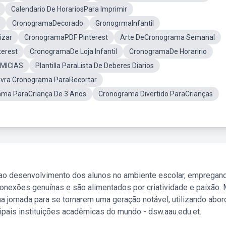
Calendario De HorariosPara Imprimir
CronogramaDecorado
GronogrmaInfantil
izar
CronogramaPDF Pinterest
Arte DeCronograma Semanal
terest
CronogramaDe Loja Infantil
CronogramaDe Horaririo
IMICIAS
Plantilla ParaLista De Deberes Diarios
avra Cronograma ParaRecortar
ma ParaCriança De 3 Anos
Cronograma Divertido ParaCrianças
 ao desenvolvimento dos alunos no ambiente escolar, empregan
nexões genuínas e são alimentados por criatividade e paixão. 
a jornada para se tornarem uma geração notável, utilizando abo
ipais instituições acadêmicas do mundo - dsw.aau.edu.et.