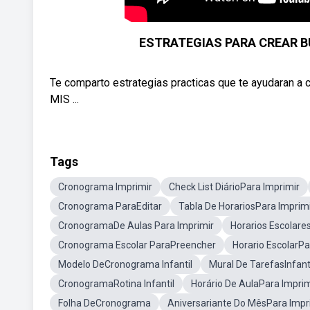
ESTRATEGIAS PARA CREAR B
Te comparto estrategias practicas que te ayudaran a 
MIS ...
Tags
Cronograma Imprimir
Check List DiárioPara Imprimir
Cronograma ParaEditar
Tabla De HorariosPara Imprim
CronogramaDe Aulas Para Imprimir
Horarios Escolare
Cronograma Escolar ParaPreencher
Horario EscolarPa
Modelo DeCronograma Infantil
Mural De TarefasInfant
CronogramaRotina Infantil
Horário De AulaPara Imprim
Folha DeCronograma
Aniversariante Do MêsPara Impr