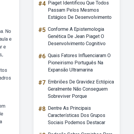
#4
Piaget Identificou Que Todos
Passam Pelos Mesmos
Estágios De Desenvolvimento
#5
Conforme A Epistemologia
na. No
Genética De Jean Piaget O
aula e
Desenvolvimento Cognitivo
r e
,.
#6
Quais Fatores Influenciaram O
Pioneirismo Português Na
Expansão Ultramarina
ntos
uadros
#7
Embriões De Gravidez Ectópica
Geralmente Não Conseguem
Sobreviver Porque
 em
#8
Dentre As Principais
de
Características Dos Grupos
a
Sociais Podemos Destacar