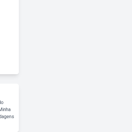
do
Minha
rdagens