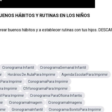
UENOS HÁBITOS Y RUTINAS EN LOS NIÑOS
crear buenos hábitos y a establecer rutinas con tus hijos. DESC
Cronograma Infantil
CronogramaSemanal Infantil
ir
Horários De AulaPara Imprimir
Agenda EscolarPara Imprimir
sPara Imprimir
ConogramaPara Imprimir
ra Imprimir
CfrfonogramaPara Imprimir
il Para Imprimir
Cronograma ParaOficina Infantis
ir
CronogramaImagem
CronogramaImagens
imir
GronogramaInfantil
Cronograma BonitoPara Imprimir