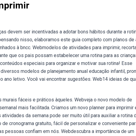
mprimir
ças devem ser incentivadas a adotar bons hábitos durante a roti
pensando nisso, elaboramos este guia completo com planos de 
linhados à bncc. Webmodelos de atividades para imprimir, recorta
ante que os pais possam estabelecer uma rotina para as crianças
onteúdos especiais para organizar e motivar sua rotina! Esse
diversos modelos de planejamento anual educação infantil, pro
o o ano letivo. Você vai encontrar sugestões. Web14 ideias de q
s murais fáceis e práticos àqueles. Webveja o novo modelo de
semanal mais facilitada. Criamos um novo planner para imprimir
atividades da semana pode ser muito útil para auxiliar a rotina 
e cronograma gratuito, fácil de personalizar e conveniente par
tas pessoas confiam em nós. Webdescubra a importância de um