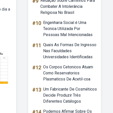
#9
Redação Sobre Caminhos Para
Combater A Intolerância
 dia a
Religiosa No Brasil
#10
Engenharia Social é Uma
Tecnica Utilizada Por
Pessoas Mal Intencionadas
#11
Quais As Formas De Ingresso
Nas Faculdades
Universidades Identificadas
#12
Os Corpos Cetonicos Atuam
Como Reservatorios
Plasmaticos De Acetil-coa
#13
Um Fabricante De Cosméticos
Decide Produzir Três
Diferentes Catálogos
#14
Podemos Afirmar Sobre Os