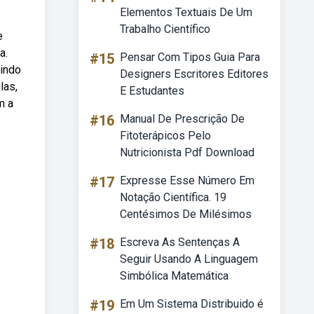
Elementos Textuais De Um
Trabalho Científico
e
a.
#15
Pensar Com Tipos Guia Para
uindo
Designers Escritores Editores
las,
E Estudantes
m a
#16
Manual De Prescrição De
Fitoterápicos Pelo
Nutricionista Pdf Download
#17
Expresse Esse Número Em
Notação Científica. 19
Centésimos De Milésimos
#18
Escreva As Sentenças A
Seguir Usando A Linguagem
Simbólica Matemática
#19
Em Um Sistema Distribuido é