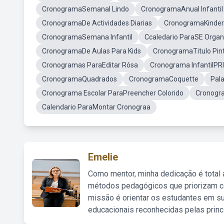
CronogramaSemanal Lindo
CronogramaAnual Infantil
CronogramaDe Actividades Diarias
CronogramaKinder
CronogramaSemana Infantil
Ccaledario ParaSE Organ
CronogramaDe Aulas Para Kids
CronogramaTitulo Pin
Cronogramas ParaEditar Rósa
Cronograma InfantilPR
CronogramaQuadrados
CronogramaCoquette
Pal
Cronograma Escolar ParaPreencher Colorido
Cronogra
Calendario ParaMontar Cronograa
Emelie
Como mentor, minha dedicação é total
métodos pedagógicos que priorizam co
missão é orientar os estudantes em su
educacionais reconhecidas pelas princ