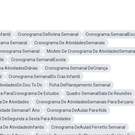
antil
Cronograma DeRotina Semanal
Cronograma SemanalEsco
rama Semanal
Cronograma De AtividadesSemanais
ronograma Semanal
Modelo De Cronograma De AtividadesSemana
de
Cronograma SemanalEscola
a AtividadesDiárias
Cronograma Semanal DeCriança
l
Cronograma SemanalDo Cras Infantil
ividadesDo Dou To Do
Ficha DePlanejamento Semanal
a ParaCronograma De Estudos
Quadro SemanalSala De Reuniões
 De Atividades
Cronograma De AtividadesSemanais Para Berçario
vidade Semanal1 Ano
Cronograma DeAulas Para Kids
DeSegunda a Sexta Para Atividades
 De AtividadesInfantis
Crinograma DeAulad Ferretto Semanal