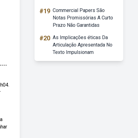
#19
Commercial Papers São
Notas Promissórias A Curto
Prazo Não Garantidas
#20
As Implicações éticas Da
Articulação Apresentada No
Texto Impulsionam
----
h04.
r
ma
nhar