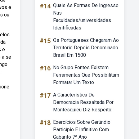
#14
Quais As Formas De Ingresso
ivos e
Nas
is ou
Faculdades/universidades
Identificadas
delos
#15
Os Portugueses Chegaram Ao
ada
Território Depois Denominado
s e
Brasil Em 1500
 a se
ongo
#16
No Grupo Fontes Existem
o
Ferramentas Que Possibilitam
Formatar Um Texto
ione
#17
A Característica De
Democracia Ressaltada Por
Montesquieu Diz Respeito:
#18
Exercícios Sobre Gerúndio
Particípio E Infinitivo Com
Gabarito 7º Ano