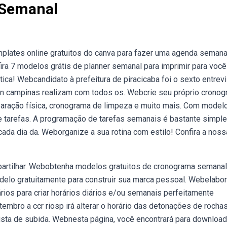
 Semanal
lates online gratuitos do canva para fazer uma agenda semana
fira 7 modelos grátis de planner semanal para imprimir para você
tica! Webcandidato à prefeitura de piracicaba foi o sexto entrev
 cbn campinas realizam com todos os. Webcrie seu próprio crono
paração física, cronograma de limpeza e muito mais. Com model
 tarefas. A programação de tarefas semanais é bastante simpl
ada dia da. Weborganize a sua rotina com estilo! Confira a noss
mpartilhar. Webobtenha modelos gratuitos de cronograma semana
delo gratuitamente para construir sua marca pessoal. Webelabo
ários para criar horários diários e/ou semanais perfeitamente
tembro a ccr riosp irá alterar o horário das detonações de rocha
a pista de subida. Webnesta página, você encontrará para downloa