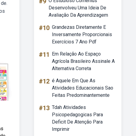
#9
O Estudioso Comenius
 de.
Desenvolveu Uma Ideia De
los
Avaliação Da Aprendizagem
#10
Grandezas Diretamente E
Inversamente Proporcionais
Exercícios 7 Ano Pdf
#11
Em Relação Ao Espaço
Agrícola Brasileiro Assinale A
Alternativa Correta
#12
é Aquele Em Que As
Atividades Educacionais Sao
Feitas Predominantemente
#13
Tdah Atividades
Psicopedagogicas Para
Deficit De Atenção Para
as
Imprimir
 de