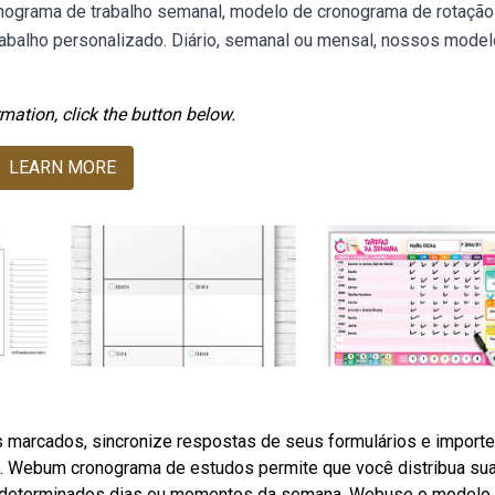
nograma de trabalho semanal, modelo de cronograma de rotação
balho personalizado. Diário, semanal ou mensal, nossos mode
mation, click the button below.
LEARN MORE
 marcados, sincronize respostas de seus formulários e importe
em. Webum cronograma de estudos permite que você distribua su
m determinados dias ou momentos da semana. Webuse o modelo