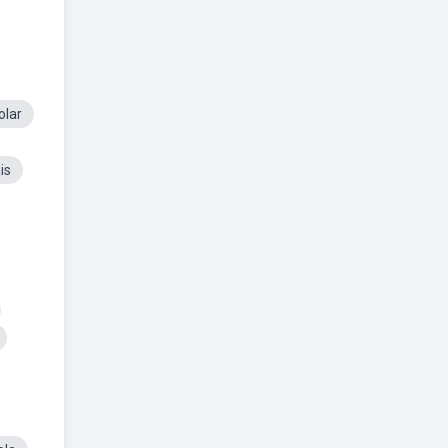
lar
is