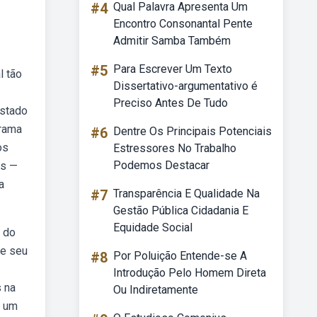
#4
Qual Palavra Apresenta Um
Encontro Consonantal Pente
Admitir Samba Também
#5
Para Escrever Um Texto
l tão
Dissertativo-argumentativo é
Preciso Antes De Tudo
istado
grama
#6
Dentre Os Principais Potenciais
os
Estressores No Trabalho
Podemos Destacar
es —
a
#7
Transparência E Qualidade Na
Gestão Pública Cidadania E
Equidade Social
l do
re seu
#8
Por Poluição Entende-se A
Introdução Pelo Homem Direta
s na
Ou Indiretamente
d um