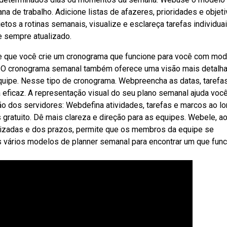
a de trabalho. Adicione listas de afazeres, prioridades e objet
os a rotinas semanais, visualize e esclareça tarefas individua
 sempre atualizado.
e que você crie um cronograma que funcione para você com mo
o. O cronograma semanal também oferece uma visão mais detalh
equipe. Nesse tipo de cronograma. Webpreencha as datas, tarefa
eficaz. A representação visual do seu plano semanal ajuda você
o dos servidores: Webdefina atividades, tarefas e marcos ao l
ratuito. Dê mais clareza e direção para as equipes. Webele, a
alizadas e dos prazos, permite que os membros da equipe se
vários modelos de planner semanal para encontrar um que func