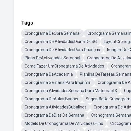
Tags
Cronograma DeObra Semanal
Cronograma SemanalInf
Cronograma De AtividadesDiaria De SG
LayoutCronog
Cronograma De AtividadesPara Crianças
ImagemDe C
Plano DeActividades Semanal
Cronograma De Ativida
Como Fazer UmCronograma De Atividades
Cronogram
Cronograma DeAcademia
Planilha DeTarefas Semana
Cronograma SemanalPara Imprimir
Cronograma De At
Cronograma AtividadesSemana Para Maternaol 3
Cap
Cronograma DeAulas Banner
SugestãoDe Cronograma
Cronograma AtividadesBubalinos
Cronograma De Ati
Cronograma DeDias Da Semana
Cronograma Semanal 
Modelo De Cronograma De AtividadesFilho
Crocograma