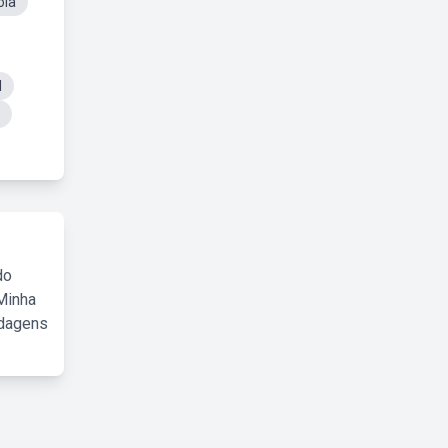
ola
l
do
Minha
rdagens