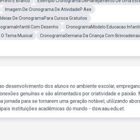
Preto E Branco
Exemplo Cronograma DePlanejamento De Uma Esc
Imagem De Cronograma De AtividadeP Aee
Ideias De CronogramaPara Cursoa Gratuitos
ogramaInfantil Com Desenho
CronogramaModelo Educacao Infanti
 O Tema Musical
CronogramaSemana Da Criança Com Brincadeiras
 ao desenvolvimento dos alunos no ambiente escolar, empregan
nexões genuínas e são alimentados por criatividade e paixão. 
a jornada para se tornarem uma geração notável, utilizando abo
ipais instituições acadêmicas do mundo - dsw.aau.edu.et.