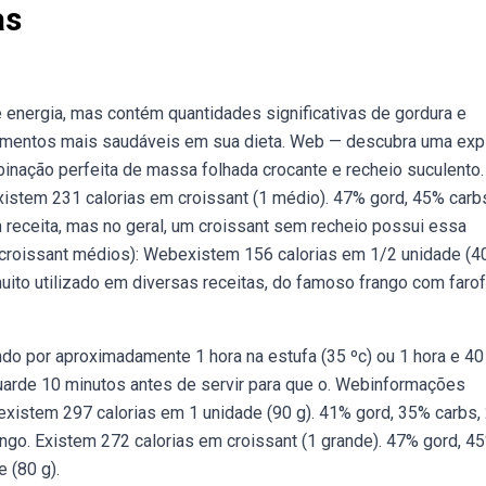
as
 energia, mas contém quantidades significativas de gordura e
limentos mais saudáveis em sua dieta. Web — descubra uma ex
inação perfeita de massa folhada crocante e recheio suculento
istem 231 calorias em croissant (1 médio). 47% gord, 45% carb
 receita, mas no geral, um croissant sem recheio possui essa
 croissant médios): Webexistem 156 calorias em 1/2 unidade (40
uito utilizado em diversas receitas, do famoso frango com faro
do por aproximadamente 1 hora na estufa (35 ºc) ou 1 hora e 40
guarde 10 minutos antes de servir para que o. Webinformações
bexistem 297 calorias em 1 unidade (90 g). 41% gord, 35% carbs
ango. Existem 272 calorias em croissant (1 grande). 47% gord, 4
 (80 g).