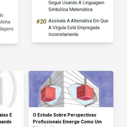
Seguir Usando A Linguagem
Simbólica Matemática
do
#20
Assinale A Alternativa Em Que
Minha
A Vírgula Está Empregada
rdagens
Incorretamente
aixo E
O Estudo Sobre Perspectivas
Quando
Profissionais Emerge Como Um