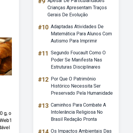
#9
Apesar De Particularidades
Crianças Apresentam Traços
Gerais De Evolução
#10
Adaptadas Atividades De
Matemática Para Alunos Com
Autismo Para Imprimir
#11
Segundo Foucault Como O
Poder Se Manifesta Nas
Estruturas Disciplinares
#12
Por Que O Patrimônio
Histórico Necessita Ser
Preservado Pela Humanidade
#13
Caminhos Para Combate A
Intolerância Religiosa No
0 g, o
Brasil Redação Pronta
. Web1
dável
#14
Os Impactos Ambientais Das