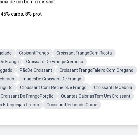
macia de um bom croissant.
 45% carbs, 8% prot.
gelado
CroisantFrango
Croissant FrangoCom Ricota
De Frango
Croissant De FrangoCremoso
lggado
PãoDe Croissant
Croissant FrangoFaleiro Com Oregano
echeado
ImagesDe Croissant De Frango
anguito
Croassant Com RecheioDe Frango
Croissant DeCebola
 Croissant De FrangoPorção
Quantas CaloriasTem Um Croissant
go ERequeijao Pronto
CroissantRecheado Carne