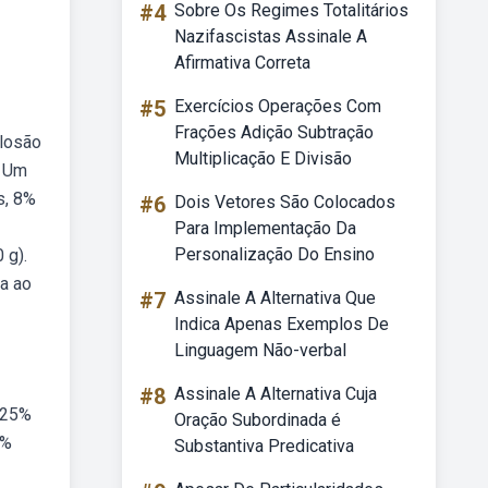
#4
Sobre Os Regimes Totalitários
Nazifascistas Assinale A
Afirmativa Correta
#5
Exercícios Operações Com
Frações Adição Subtração
plosão
Multiplicação E Divisão
. Um
s, 8%
#6
Dois Vetores São Colocados
Para Implementação Da
Personalização Do Ensino
 g).
fa ao
#7
Assinale A Alternativa Que
Indica Apenas Exemplos De
Linguagem Não-verbal
#8
Assinale A Alternativa Cuja
, 25%
Oração Subordinada é
5%
Substantiva Predicativa