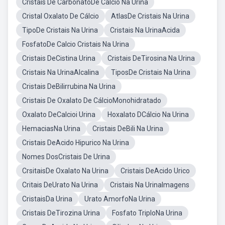
Cristais De CarbonatoDe Cálcio Na Urina
Cristal Oxalato De Cálcio
AtlasDe Cristais Na Urina
TipoDe Cristais Na Urina
Cristais Na UrinaAcida
FosfatoDe Calcio Cristais Na Urina
Cristais DeCistina Urina
Cristais DeTirosina Na Urina
Cristais Na UrinaAlcalina
TiposDe Cristais Na Urina
Cristais DeBilirrubina Na Urina
Cristais De Oxalato De CálcioMonohidratado
Oxalato DeCalcioi Urina
Hoxalato DCálcio Na Urina
HemaciasNa Urina
Cristais DeBili Na Urina
Cristais DeAcido Hipurico Na Urina
Nomes DosCristais De Urina
CrsitaisDe Oxalato Na Urina
Cristais DeAcido Urico
Critais DeUrato Na Urina
Cristais Na UrinaImagens
CristaisDa Urina
Urato AmorfoNa Urina
Cristais DeTirozina Urina
Fosfato TriploNa Urina