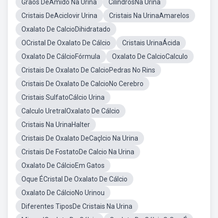
Graos DeAmido Na Urina
CilindrosNa Urina
Cristais DeAciclovir Urina
Cristais Na UrinaAmarelos
Oxalato De CalcioDihidratado
OCristal De Oxalato De Cálcio
Cristais UrinaÁcida
Oxalato De CálcioFórmula
Oxalato De CalcioCalculo
Cristais De Oxalato De CalcioPedras No Rins
Cristais De Oxalato De CalcioNo Cerebro
Cristais SulfatoCálcio Urina
Calculo UretralOxalato De Cálcio
Cristais Na UrinaHalter
Cristais De Oxalato DeCaçlcio Na Urina
Cristais De FostatoDe Calcio Na Urina
Oxalato De CálcioEm Gatos
Oque ÉCristal De Oxalato De Cálcio
Oxalato De CálcioNo Urinou
Diferentes TiposDe Cristais Na Urina