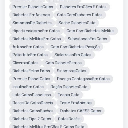
Premier DiabeticGatos
Diabetes EmCães E Gatos
Diabetes EmAnimais
Gato ComDiabetes Patas
SintomasDe Diabetes
Sache DiabetesGato
HipertireoidismoEm Gatos
Gato ComDiabetes Melitus
Diabetes MellitusEm Gatos
SubcutaneaEm Gatos
ArtroseEm Gatos
Gato ComDiabetes Posição
PoliartriteEm Gatos
SialorreiaaEm Gatos
GlicemiaGatos
Gato DiabetePernas
DiabetesFelino Fotos
SinomosisGatos
Premier DiabetGatos
Doença ContagiosaEm Gatos
InsulinaEm Gatos
Ração DiabetesGato
Lata GatosDiabeticos
Teania Gato
Racas De GatosDoceis
Teste EmAnimais
Diabetes GatosSaches
Diabetes CAESE Gatos
DiabetesTipo 2 Gatos
GatosDocéis
Diabetes Mellitus EmCães E Gatos Dieta