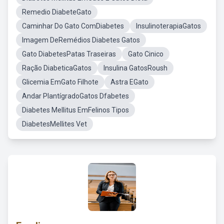
Remedio DiabeteGato
Caminhar Do Gato ComDiabetes
InsulinoterapiaGatos
Imagem DeRemédios Diabetes Gatos
Gato DiabetesPatas Traseiras
Gato Cinico
Ração DiabeticaGatos
Insulina GatosRoush
Glicemia EmGato Filhote
Astra EGato
Andar PlantígradoGatos Dfabetes
Diabetes Mellitus EmFelinos Tipos
DiabetesMellites Vet