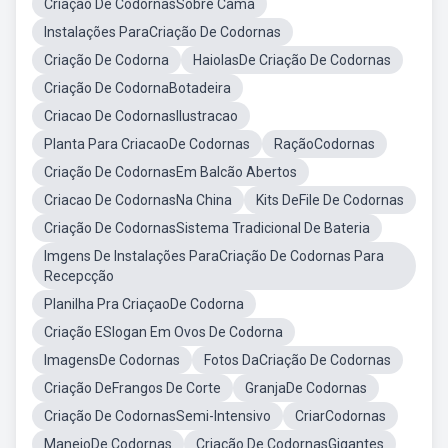
Criação De CodornasSobre Cama
Instalações ParaCriação De Codornas
Criação De Codorna
HaiolasDe Criação De Codornas
Criação De CodornaBotadeira
Criacao De CodornasIlustracao
Planta Para CriacaoDe Codornas
RaçãoCodornas
Criação De CodornasEm Balcão Abertos
Criacao De CodornasNa China
Kits DeFile De Codornas
Criação De CodornasSistema Tradicional De Bateria
Imgens De Instalações ParaCriação De Codornas Para
Recepcção
Planilha Pra CriaçaoDe Codorna
Criação ESlogan Em Ovos De Codorna
ImagensDe Codornas
Fotos DaCriação De Codornas
Criação DeFrangos De Corte
GranjaDe Codornas
Criação De CodornasSemi-Intensivo
CriarCodornas
ManejoDe Codornas
Criação De CodornasGigantes