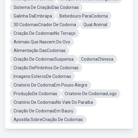
Sistema De CriaçãoDas Codornas
Galinha DaEmbrapa
Bebedouro ParaCodorna
30 CodornasCriador De Codorna
Qual Animal
Criação De CodornasNo Terraço
Animais Que Nascem Do Ovo
Alimentação DasCodornas
Criação De CodornasSuspensa
CodornaChinesa
Criação DePintinhos De Codornas
Imagens EstercoDe Codornas
Criatorio De CodornaEm Pouso Alegre
ProduçãoDe Codornas
Criatorio De CodornasLogo
Criatório De CodornasNo Vale Do Paraíba
Criação De CodornasEm Bauru
Apostila SobreCriação De Codornas