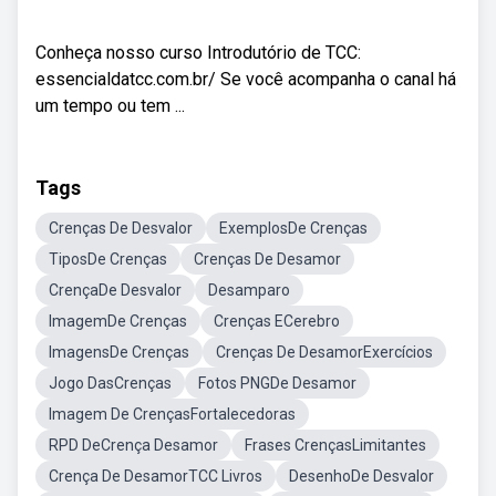
Conheça nosso curso Introdutório de TCC:
essencialdatcc.com.br/ Se você acompanha o canal há
um tempo ou tem ...
Tags
Crenças De Desvalor
ExemplosDe Crenças
TiposDe Crenças
Crenças De Desamor
CrençaDe Desvalor
Desamparo
ImagemDe Crenças
Crenças ECerebro
ImagensDe Crenças
Crenças De DesamorExercícios
Jogo DasCrenças
Fotos PNGDe Desamor
Imagem De CrençasFortalecedoras
RPD DeCrença Desamor
Frases CrençasLimitantes
Crença De DesamorTCC Livros
DesenhoDe Desvalor