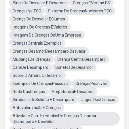
SinaisDe Desvalor E Desamor
Crenças EVerdad ES
CrençasNa TCC
Sistema De CrençasNucleares TCC
Crença De Desvalor ECiumes
Imagens De Crenças EValores
Imagem De Crenças DeUma Empresa
CrençasCentrais Exemplos
Crenças DesamorDeesamparo Desvalor
MudançaDe Crenças
Crença CentralDesamparo
CaraDe Desamparo
SonetosDe Desamor
Sobre O AmorE O Desamor
Exemplos De CrençasPessoais
CrençasPositivas
Roda DasCrenças
PrepotenciaE Desamor
Simbolos DeSolidão E Desamparo
Jogos DasCrenças
AutovalorizaçãoE Crenças
Atividade Com ExemplosDe Crenças Desamor
Desamparo E Desvalor