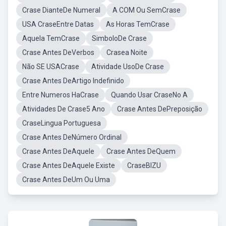
Crase DianteDe Numeral
A COM Ou SemCrase
USA CraseEntre Datas
As Horas TemCrase
Aquela TemCrase
SimboloDe Crase
Crase Antes DeVerbos
Crasea Noite
Não SE USACrase
Atividade UsoDe Crase
Crase Antes DeArtigo Indefinido
Entre Numeros HaCrase
Quando Usar CraseNo A
Atividades De Crase5 Ano
Crase Antes DePreposição
CraseLingua Portuguesa
Crase Antes DeNúmero Ordinal
Crase Antes DeAquele
Crase Antes DeQuem
Crase Antes DeAquele Existe
CraseBIZU
Crase Antes DeUm Ou Uma