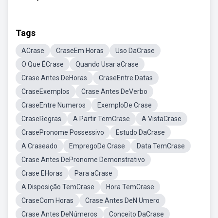
Tags
ACrase
CraseEm Horas
Uso DaCrase
O Que ÉCrase
Quando Usar aCrase
Crase Antes DeHoras
CraseEntre Datas
CraseExemplos
Crase Antes DeVerbo
CraseEntre Numeros
ExemploDe Crase
CraseRegras
A Partir TemCrase
A VistaCrase
CrasePronome Possessivo
Estudo DaCrase
A Craseado
EmpregoDe Crase
Data TemCrase
Crase Antes DePronome Demonstrativo
Crase EHoras
Para aCrase
A Disposição TemCrase
Hora TemCrase
CraseCom Horas
Crase Antes DeN Umero
Crase Antes DeNúmeros
Conceito DaCrase