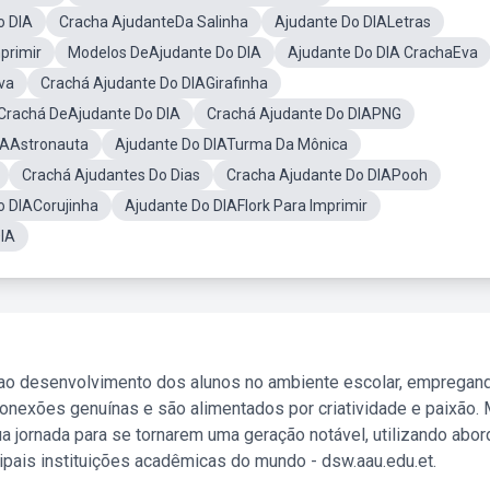
o DIA
Cracha AjudanteDa Salinha
Ajudante Do DIALetras
primir
Modelos DeAjudante Do DIA
Ajudante Do DIA CrachaEva
va
Crachá Ajudante Do DIAGirafinha
Crachá DeAjudante Do DIA
Crachá Ajudante Do DIAPNG
IAAstronauta
Ajudante Do DIATurma Da Mônica
Crachá Ajudantes Do Dias
Cracha Ajudante Do DIAPooh
o DIACorujinha
Ajudante Do DIAFlork Para Imprimir
DIA
 ao desenvolvimento dos alunos no ambiente escolar, empregan
nexões genuínas e são alimentados por criatividade e paixão. 
a jornada para se tornarem uma geração notável, utilizando abo
ipais instituições acadêmicas do mundo - dsw.aau.edu.et.