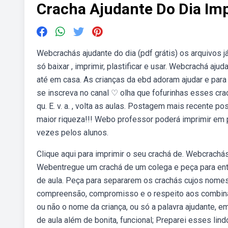
Cracha Ajudante Do Dia Im
Webcrachás ajudante do dia (pdf grátis) os arquivos j
só baixar , imprimir, plastificar e usar. Webcrachá aj
até em casa. As crianças da ebd adoram ajudar e para 
se inscreva no canal ♡ olha que fofurinhas esses cra
qu. E. v. a. , volta as aulas. Postagem mais recente p
maior riqueza!!! Webo professor poderá imprimir em pa
vezes pelos alunos.
Clique aqui para imprimir o seu crachá de. Webcrachás
Webentregue um crachá de um colega e peça para ent
de aula. Peça para separarem os crachás cujos nomes.
compreensão, compromisso e o respeito aos combinad
ou não o nome da criança, ou só a palavra ajudante, e
de aula além de bonita, funcional; Preparei esses lin