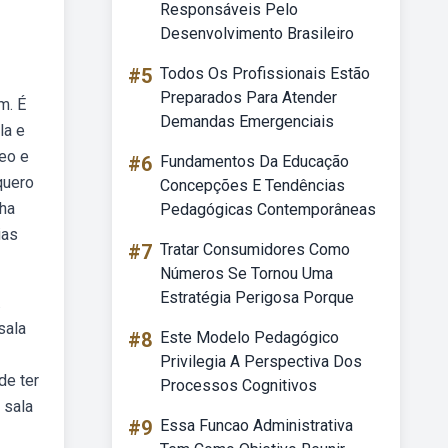
Responsáveis Pelo
Desenvolvimento Brasileiro
#5
Todos Os Profissionais Estão
Preparados Para Atender
m. É
Demandas Emergenciais
la e
deo e
#6
Fundamentos Da Educação
quero
Concepções E Tendências
nha
Pedagógicas Contemporâneas
ias
#7
Tratar Consumidores Como
Números Se Tornou Uma
Estratégia Perigosa Porque
.
sala
#8
Este Modelo Pedagógico
Privilegia A Perspectiva Dos
de ter
Processos Cognitivos
 sala
#9
Essa Funcao Administrativa