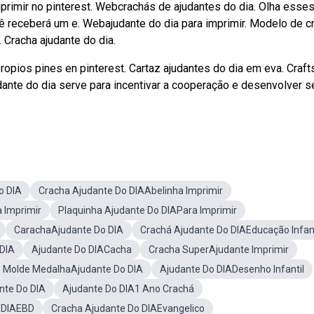
mprimir no pinterest. Webcrachás de ajudantes do dia. Olha esse
ê receberá um e. Webajudante do dia para imprimir. Modelo de c
. Cracha ajudante do dia.
ropios pines en pinterest. Cartaz ajudantes do dia em eva. Craft
udante do dia serve para incentivar a cooperação e desenvolver 
o DIA
Cracha Ajudante Do DIAAbelinha Imprimir
 Imprimir
Plaquinha Ajudante Do DIAPara Imprimir
CarachaAjudante Do DIA
Crachá Ajudante Do DIAEducação Infant
DIA
Ajudante Do DIACacha
Cracha SuperAjudante Imprimir
Molde MedalhaAjudante Do DIA
Ajudante Do DIADesenho Infantil
te Do DIA
Ajudante Do DIA1 Ano Crachá
 DIAEBD
Cracha Ajudante Do DIAEvangelico