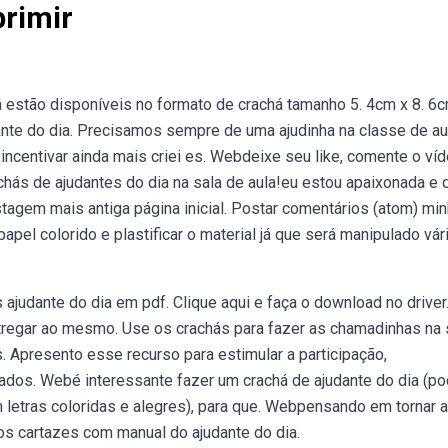
primir
á estão disponíveis no formato de crachá tamanho 5. 4cm x 8. 6c
udante do dia. Precisamos sempre de uma ajudinha na classe de au
incentivar ainda mais criei es. Webdeixe seu like, comente o ví
chás de ajudantes do dia na sala de aula!eu estou apaixonada e 
ostagem mais antiga página inicial. Postar comentários (atom) mi
pel colorido e plastificar o material já que será manipulado vár
 ajudante do dia em pdf. Clique aqui e faça o download no driver
regar ao mesmo. Use os crachás para fazer as chamadinhas na 
 Apresento esse recurso para estimular a participação,
os. Webé interessante fazer um crachá de ajudante do dia (po
m letras coloridas e alegres), para que. Webpensando em tornar a
dos cartazes com manual do ajudante do dia.