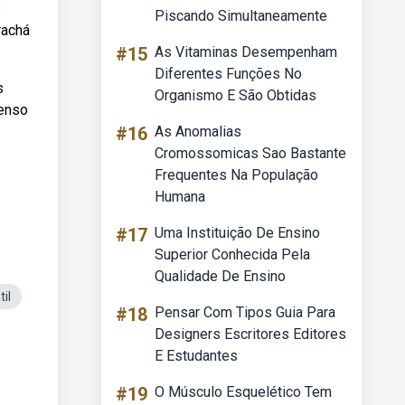
s
Piscando Simultaneamente
rachá
#15
As Vitaminas Desempenham
Diferentes Funções No
s
Organismo E São Obtidas
senso
#16
As Anomalias
Cromossomicas Sao Bastante
Frequentes Na População
Humana
#17
Uma Instituição De Ensino
Superior Conhecida Pela
Qualidade De Ensino
il
#18
Pensar Com Tipos Guia Para
Designers Escritores Editores
E Estudantes
#19
O Músculo Esquelético Tem