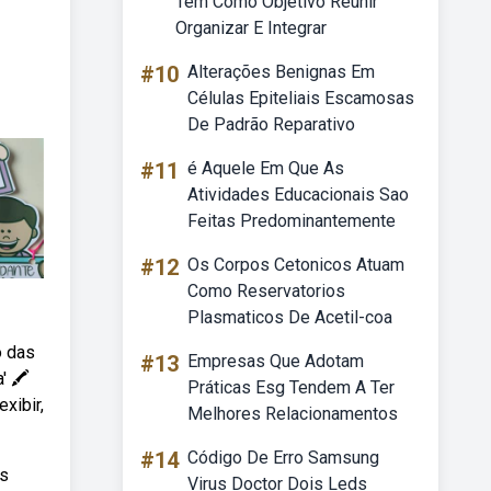
Tem Como Objetivo Reunir
Organizar E Integrar
#10
Alterações Benignas Em
Células Epiteliais Escamosas
De Padrão Reparativo
#11
é Aquele Em Que As
Atividades Educacionais Sao
Feitas Predominantemente
#12
Os Corpos Cetonicos Atuam
Como Reservatorios
Plasmaticos De Acetil-coa
o das
#13
Empresas Que Adotam
 🖍️
Práticas Esg Tendem A Ter
xibir,
Melhores Relacionamentos
#14
Código De Erro Samsung
es
Virus Doctor Dois Leds