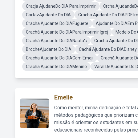
Cracja AjudaneDo DIA Para Imprimir
Crcha AjudandeD
CartazAjudante Do DIA
Cracha Ajudante Do DIAPDF Im
Cracha Ajudante Do DIAFuguete
Ajudante Do DIAEm E
Crachá Ajudante Do DIAPara Imprimir Igrej
Modelo De 
Crachá Ajudante Do DIANauta's
Crachá Ajudante Do D
BrocheAjudante Do DIA
Cachá Ajudante Do DIADisney
Cracha Ajudante Do DIACom Emoji
Crachá Ajudante D
Crachá Ajudante Do DIAMenino
Varal DeAjudante Do 
Emelie
Como mentor, minha dedicação é total
métodos pedagógicos que priorizam co
missão é orientar os estudantes em su
educacionais reconhecidas pelas princ