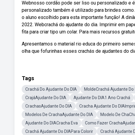
Webnosso cordão pode ser liso ou personalizado e é
personalizado também é utilizado para brindes como. 
o aluno escolhido para esta importante função! A dinâ
2022. Webcrachá do ajudante do dia. Imprimir em papel
fita para criar tipo um colar. Para mais recursos gratu
Apresentamos o material rio educa do primeiro semes
olha que fofurinhas esses crachás de ajudantes do di
Tags
Crachá Do Ajudante Do DIA
MoldeCrachá Ajudante Do 
CrajáAjudante Do DIA
Ajudante Do DIA1 Ano Crachá
CrachasAjudante Do DIA
Cracha Ajudante Do DIAImpri
Modelos De CrachaAjudante Do DIA
Modelo De ChaCh
Ajudante Do DIACracha Eva
Como Fazer CrachaAjudan
Crachá Ajudante Do DIAPara Colorir
Crachá Ajudante 