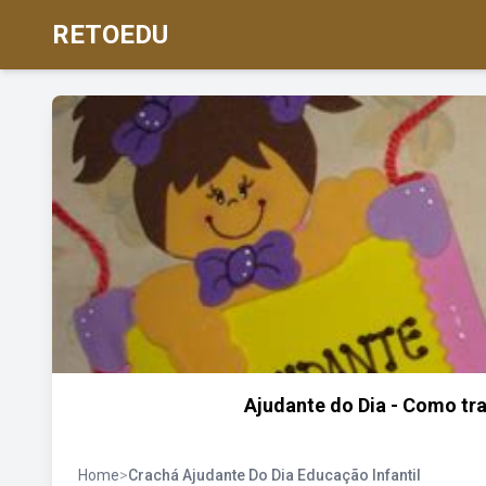
RETOEDU
Ajudante do Dia - Como trab
Home
>
Crachá Ajudante Do Dia Educação Infantil