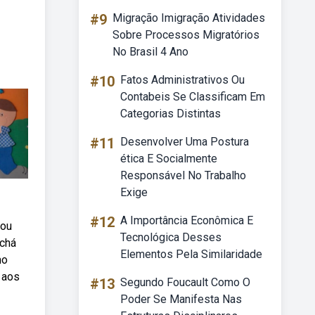
#9
Migração Imigração Atividades
Sobre Processos Migratórios
No Brasil 4 Ano
#10
Fatos Administrativos Ou
Contabeis Se Classificam Em
Categorias Distintas
#11
Desenvolver Uma Postura
ética E Socialmente
Responsável No Trabalho
Exige
#12
A Importância Econômica E
 ou
Tecnológica Desses
achá
Elementos Pela Similaridade
mo
 aos
#13
Segundo Foucault Como O
Poder Se Manifesta Nas