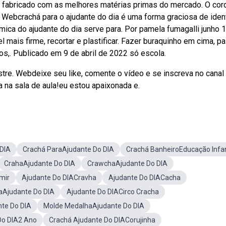
 fabricado com as melhores matérias primas do mercado. O cor
Webcrachá para o ajudante do dia é uma forma graciosa de ident
mica do ajudante do dia serve para. Por pamela fumagalli junho 1
 mais firme, recortar e plastificar. Fazer buraquinho em cima, p
itos,. Publicado em 9 de abril de 2022 só escola.
tre. Webdeixe seu like, comente o vídeo e se inscreva no canal
a na sala de aula!eu estou apaixonada e.
DIA
Crachá ParaAjudante Do DIA
Crachá BanheiroEducação Infan
CrahaAjudante Do DIA
CrawchaAjudante Do DIA
mir
Ajudante Do DIACravha
Ajudante Do DIACacha
aAjudante Do DIA
Ajudante Do DIACirco Cracha
te Do DIA
Molde MedalhaAjudante Do DIA
Do DIA2 Ano
Crachá Ajudante Do DIACorujinha