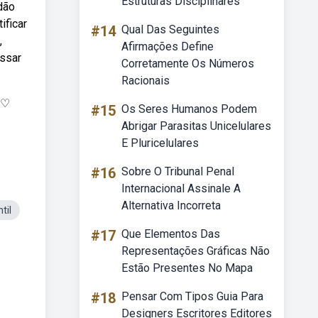
Estruturas Disciplinares
dão
ificar
#14
Qual Das Seguintes
,
Afirmações Define
assar
Corretamente Os Números
Racionais
 ♡
#15
Os Seres Humanos Podem
Abrigar Parasitas Unicelulares
E Pluricelulares
#16
Sobre O Tribunal Penal
Internacional Assinale A
Alternativa Incorreta
til
#17
Que Elementos Das
Representações Gráficas Não
Estão Presentes No Mapa
#18
Pensar Com Tipos Guia Para
Designers Escritores Editores