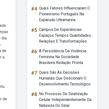
#4
Quais Fatores Influenciaram O
Pioneirismo Português Na
Expansão Ultramarina
ula.
#5
Campos De Experiências
anças
Espaços Tempos Quantidades
 dia
Relações E Transformações
a
a de
#6
A Persistência Da Violência
Feminina Na Sociedade
r a.
Brasileira Redação Pronta
#7
Quais São As Decisões
e
Humanas Que Direcionam O
Desenvolvimento Tecnológico
ou,
#8
No Processo De Sinalização
o de
Celular Independentemente Da
Natureza Do Sinal