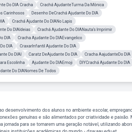
te Do DIA Cracha
Crachá AjudanteTurma Da Mônica
os Carinhosos
Desenho DeCrachá Ajudante Do DIA
DIA
Crachá Ajudante Do DIANo Lapis
nte Do DIAIdeias
Crachá Ajudante Do DIANauta's Imprimir
Do DIA
Cracha Ajudante Do DIAEvangelico
 Do DIA
CraxarInfantil Ajudante Do DIA
nte Do DIAI
Caratz DeAjudante Do DIA
Cracha AajudanteDo DIA
ara Escolinha
Ajudante Do DIAEmoji
DIYCrachá Ajudante Do DIA
udante Do DIANomes De Todos
 ao desenvolvimento dos alunos no ambiente escolar, empregan
nexões genuínas e são alimentados por criatividade e paixão. 
a jornada para se tornarem uma geração notável, utilizando abo
ipais instituições acadêmicas do mundo - dsw.aau.edu.et.