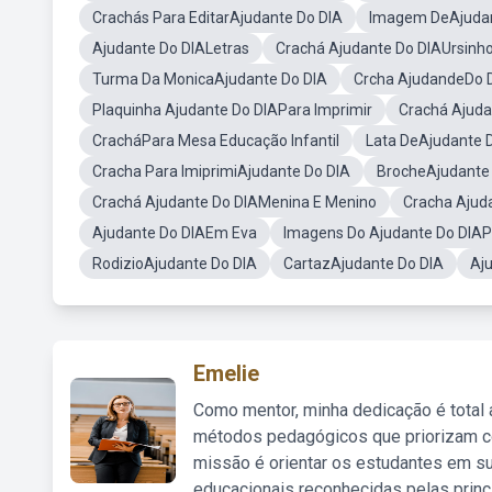
Crachás Para EditarAjudante Do DIA
Imagem DeAjudan
Ajudante Do DIALetras
Crachá Ajudante Do DIAUrsinh
Turma Da MonicaAjudante Do DIA
Crcha AjudandeDo 
Plaquinha Ajudante Do DIAPara Imprimir
Crachá Ajuda
CracháPara Mesa Educação Infantil
Lata DeAjudante 
Cracha Para ImiprimiAjudante Do DIA
BrocheAjudante
Crachá Ajudante Do DIAMenina E Menino
Cracha Ajuda
Ajudante Do DIAEm Eva
Imagens Do Ajudante Do DIAP
RodizioAjudante Do DIA
CartazAjudante Do DIA
Aj
Emelie
Como mentor, minha dedicação é total
métodos pedagógicos que priorizam co
missão é orientar os estudantes em su
educacionais reconhecidas pelas princ