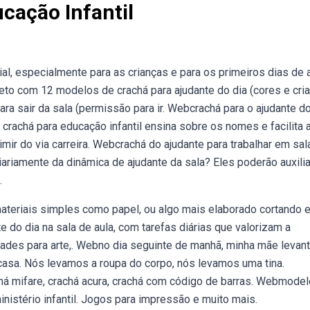
cação Infantil
l, especialmente para as crianças e para os primeiros dias de a
to com 12 modelos de crachá para ajudante do dia (cores e cri
a sair da sala (permissão para ir. Webcrachá para o ajudante do
crachá para educação infantil ensina sobre os nomes e facilita 
imir do via carreira. Webcrachá do ajudante para trabalhar em sal
iariamente da dinâmica de ajudante da sala? Eles poderão auxilia
.
ateriais simples como papel, ou algo mais elaborado cortando 
e do dia na sala de aula, com tarefas diárias que valorizam a
dades para arte,. Webno dia seguinte de manhã, minha mãe levant
 casa. Nós levamos a roupa do corpo, nós levamos uma tina.
á mifare, crachá acura, crachá com código de barras. Webmodel
ministério infantil. Jogos para impressão e muito mais.