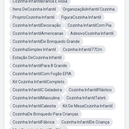
Cozinha InfantilBranca E Rosa
Itens DeCozinha Infantil
OrganizaçãoInfantil Cozinha
ProjetoCozinha Infantil
FiguraCozinha Infantil
Cozinha InfantilDecoração
Cozinha InfantilCom Pia
Cozinha InfantilAmericanas
AdesivoCozinha Infantil
Cozinha InfantilDe Brinquedo Grande
CozinhaSimples Infantil
Cozinha Infantil77Cm
Estação DeCozinha Infantil
Cozinha InfantilPara 8 Grande
Cozinha InfantilCom Fogão EPIA
Kit Cozinha InfantilCompleto
Cozinha InfantilC Geladeira
Cozinha InfantilPlástico
Cozinha InfantilMasculina
Cozinha InfantilTateti
Cozinha InfantilCalesita
Kit De MesaCozinha Infantil
CozinhaDe Brinquedo Para Crianças
Cozinha InfantilFábrica
Cozinha InfantilDe Criança