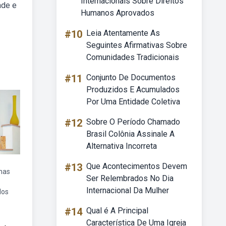
Internacionais Sobre Direitos
ade e
Humanos Aprovados
#10
Leia Atentamente As
Seguintes Afirmativas Sobre
Comunidades Tradicionais
#11
Conjunto De Documentos
Produzidos E Acumulados
Por Uma Entidade Coletiva
#12
Sobre O Período Chamado
Brasil Colônia Assinale A
Alternativa Incorreta
#13
Que Acontecimentos Devem
nas
Ser Relembrados No Dia
Internacional Da Mulher
los
#14
Qual é A Principal
Característica De Uma Igreja