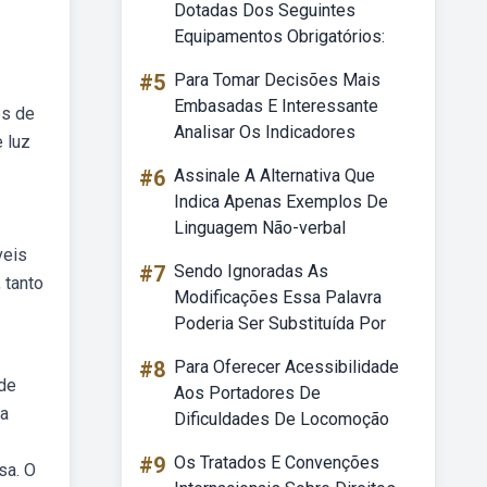
Dotadas Dos Seguintes
Equipamentos Obrigatórios:
#5
Para Tomar Decisões Mais
Embasadas E Interessante
os de
Analisar Os Indicadores
 luz
#6
Assinale A Alternativa Que
Indica Apenas Exemplos De
Linguagem Não-verbal
veis
#7
Sendo Ignoradas As
 tanto
Modificações Essa Palavra
Poderia Ser Substituída Por
#8
Para Oferecer Acessibilidade
 de
Aos Portadores De
ia
Dificuldades De Locomoção
#9
Os Tratados E Convenções
sa. O