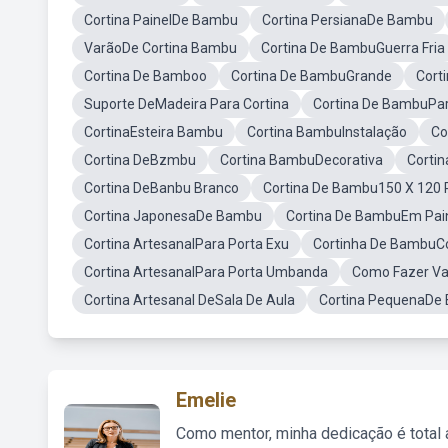
Cortina PainelDe Bambu
Cortina PersianaDe Bambu
VarãoDe Cortina Bambu
Cortina De BambuGuerra Fria
Cortina De Bamboo
Cortina De BambuGrande
Cort
Suporte DeMadeira Para Cortina
Cortina De BambuPa
CortinaEsteira Bambu
Cortina BambuInstalação
Co
Cortina DeBzmbu
Cortina BambuDecorativa
Corti
Cortina DeBanbu Branco
Cortina De Bambu150 X 120 
Cortina JaponesaDe Bambu
Cortina De BambuEm Pai
Cortina ArtesanalPara Porta Exu
Cortinha De BambuC
Cortina ArtesanalPara Porta Umbanda
Como Fazer Va
Cortina Artesanal DeSala De Aula
Cortina PequenaDe
Emelie
Como mentor, minha dedicação é total