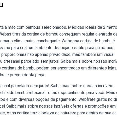
u
Feita à mão com bambus selecionados. Medidas ideais de 2 metr
. Webas tiras da cortina de bambu conseguem regular a entrada de
 tornar o clima mais aconchegante. Webessa cortina de bambu é
smo para criar um ambiente despojado estilo praia ou rústico.
ina proporcionará não apenas privacidade, mas também um visual
bu artesanal parcelado sem juros! Saiba mais sobre nossas incrí
cortinas de bambu podem ser encontradas em diferentes lojas,
los e preços desta peça:
esanal parcelado sem juros! Saiba mais sobre nossas incríveis
tina de bambu artesanal feitas especialmente para você. Mais
tos e com diversas opções de pagamento. Webfrete grátis no d
ros! Saiba mais sobre nossas incríveis ofertas e promoções em
e, essa cortina traz a beleza da natureza para dentro de sua ca