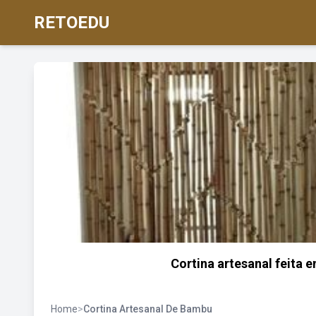
RETOEDU
Cortina artesanal feita 
Home
>
Cortina Artesanal De Bambu