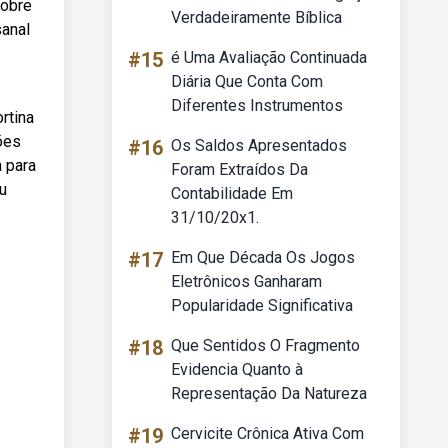
sobre
Verdadeiramente Bíblica
sanal
#15
é Uma Avaliação Continuada
Diária Que Conta Com
Diferentes Instrumentos
rtina
ões
#16
Os Saldos Apresentados
 para
Foram Extraídos Da
u
Contabilidade Em
31/10/20x1.
#17
Em Que Década Os Jogos
Eletrônicos Ganharam
Popularidade Significativa
#18
Que Sentidos O Fragmento
Evidencia Quanto à
Representação Da Natureza
#19
Cervicite Crônica Ativa Com