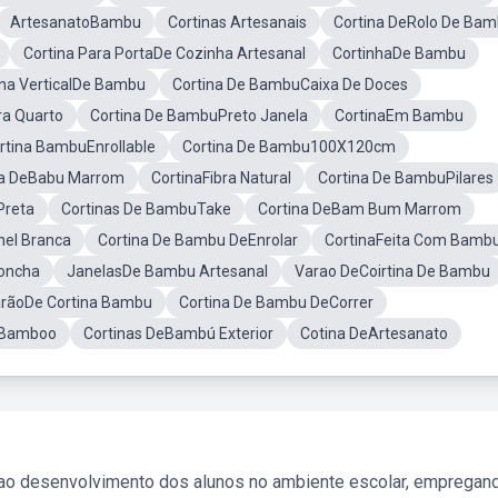
ArtesanatoBambu
Cortinas Artesanais
Cortina DeRolo De Ba
Cortina Para PortaDe Cozinha Artesanal
CortinhaDe Bambu
ina VerticalDe Bambu
Cortina De BambuCaixa De Doces
ra Quarto
Cortina De BambuPreto Janela
CortinaEm Bambu
rtina BambuEnrollable
Cortina De Bambu100X120cm
na DeBabu Marrom
CortinaFibra Natural
Cortina De BambuPilares
Preta
Cortinas De BambuTake
Cortina DeBam Bum Marrom
nel Branca
Cortina De Bambu DeEnrolar
CortinaFeita Com Bamb
oncha
JanelasDe Bambu Artesanal
Varao DeCoirtina De Bambu
rãoDe Cortina Bambu
Cortina De Bambu DeCorrer
 Bamboo
Cortinas DeBambú Exterior
Cotina DeArtesanato
 ao desenvolvimento dos alunos no ambiente escolar, empregan