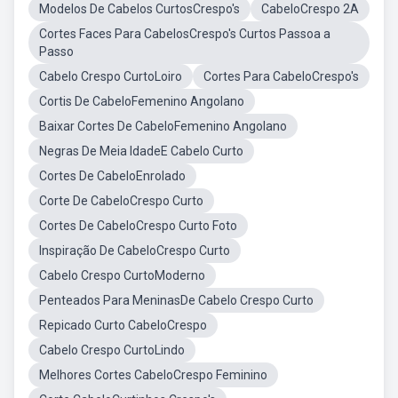
Modelos De Cabelos CurtosCrespo's
CabeloCrespo 2A
Cortes Faces Para CabelosCrespo's Curtos Passoa a
Passo
Cabelo Crespo CurtoLoiro
Cortes Para CabeloCrespo's
Cortis De CabeloFemenino Angolano
Baixar Cortes De CabeloFemenino Angolano
Negras De Meia IdadeE Cabelo Curto
Cortes De CabeloEnrolado
Corte De CabeloCrespo Curto
Cortes De CabeloCrespo Curto Foto
Inspiração De CabeloCrespo Curto
Cabelo Crespo CurtoModerno
Penteados Para MeninasDe Cabelo Crespo Curto
Repicado Curto CabeloCrespo
Cabelo Crespo CurtoLindo
Melhores Cortes CabeloCrespo Feminino