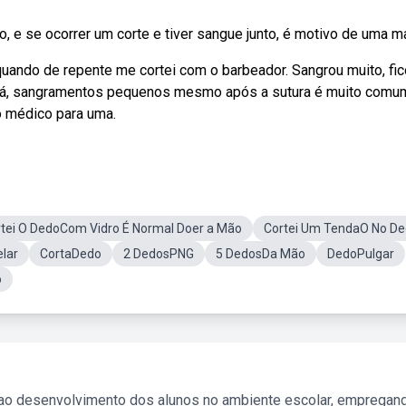
 e se ocorrer um corte e tiver sangue junto, é motivo de uma mai
quando de repente me cortei com o barbeador. Sangrou muito, fi
?. Olá, sangramentos pequenos mesmo após a sutura é muito comu
o médico para uma.
tei O DedoCom Vidro É Normal Doer a Mão
Cortei Um TendaO No D
lar
CortaDedo
2 DedosPNG
5 DedosDa Mão
DedoPulgar
o
 ao desenvolvimento dos alunos no ambiente escolar, empregan