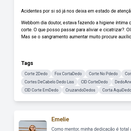
Acidentes por si só já nos deixa em estado de atenção,
Webbom dia doutor, estava fazendo a higiene íntima 
corte. O que posso passar para aliviar e cicatrizar
Mas se o sangramento aumentar muito procure auxíli
Tags
Corte 2Dedo
Fox CortaDedo
Corte No Pdedo
Cor
Cortes DeCabelo Dedo Liss
CID CorteDedo
DedoAne
CID Corte EmDedo
CruzandoDedos
Corta AquiDed
Emelie
Como mentor, minha dedicação é total