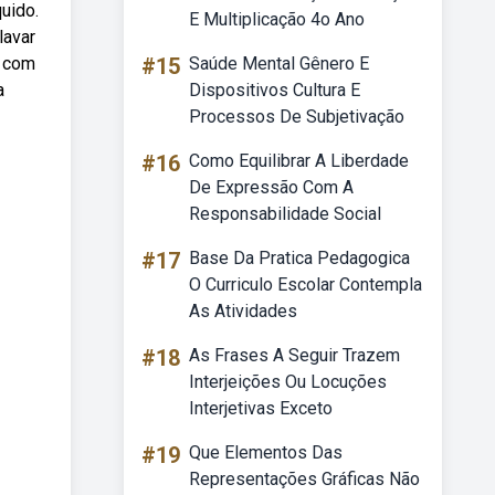
uido.
E Multiplicação 4o Ano
lavar
e com
#15
Saúde Mental Gênero E
a
Dispositivos Cultura E
Processos De Subjetivação
#16
Como Equilibrar A Liberdade
De Expressão Com A
Responsabilidade Social
#17
Base Da Pratica Pedagogica
O Curriculo Escolar Contempla
As Atividades
#18
As Frases A Seguir Trazem
Interjeições Ou Locuções
Interjetivas Exceto
#19
Que Elementos Das
Representações Gráficas Não