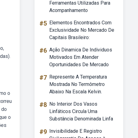
Ferramentas Utilizadas Para
Acompanhamento
#5
Elementos Encontrados Com
Exclusividade No Mercado De
Capitais Brasileiro:
o,
#6
Ação Dinamica De Individuos
das).
Motivados Em Atender
Oportunidades De Mercado
#7
Represente A Temperatura
Mostrada No Termômetro
Abaixo Na Escala Kelvin.
omo o
correu
#8
No Interior Dos Vasos
l do
Linfáticos Circula Uma
que o
Substância Denominada Linfa
ões
#9
Invisibilidade E Registro