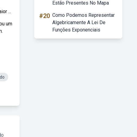
Estão Presentes No Mapa
or ...
#20
Como Podemos Representar
Algebricamente A Lei De
cou um
Funções Exponenciais
m.
edo
do