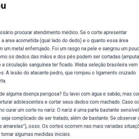
ou
essário procurar atendimento médico. Se o corte apresentar
, a area acometida (qual lado do dedo) e o quanto essa área
om um metal enferrujado. Foi um rasgo na pele e sangrou um pouc
 como os dedos das mãos e dos pés podem ser cortadas (amputa
 a circulação sanguínea ter ficado. Weba seleção brasileira vem
es. A lesão do atacante pedro, que rompeu o ligamento cruzado
ta.
co de alguma doença perigosa? Eu lavei com água e sabão, mas c
orturar adolescentes e cortar seus dedos com machado. Caso o
o curar um corte no nariz. O nariz é uma parte bastante sensíve
seja complicado de ser tratado, além de bastante. Se observar 
s amarelas”), osso. Os cortes ocorrem nas mais variadas situaç
tomar algumas medidas iniciais.