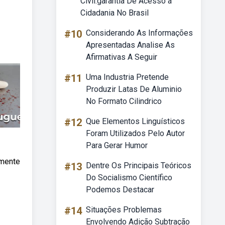
Civil:garantia De Acesso à
Cidadania No Brasil
#10
Considerando As Informações
Apresentadas Analise As
Afirmativas A Seguir
#11
Uma Industria Pretende
Produzir Latas De Aluminio
No Formato Cilindrico
#12
Que Elementos Linguísticos
Foram Utilizados Pelo Autor
Para Gerar Humor
lmente
#13
Dentre Os Principais Teóricos
Do Socialismo Científico
Podemos Destacar
#14
Situações Problemas
Envolvendo Adição Subtração