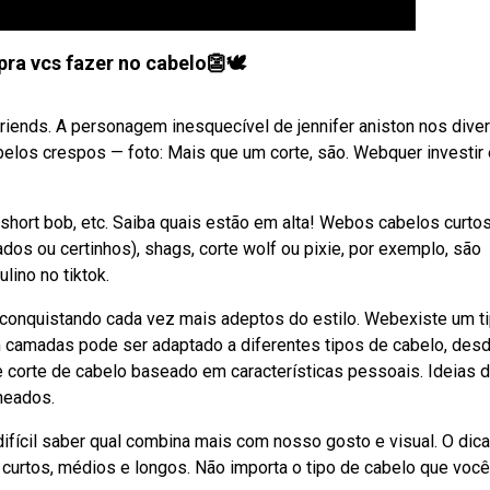
pra vcs fazer no cabelo👺🕊️
iends. A personagem inesquecível de jennifer aniston nos divert
belos crespos — foto: Mais que um corte, são. Webquer investir
, short bob, etc. Saiba quais estão em alta! Webos cabelos curto
dos ou certinhos), shags, corte wolf ou pixie, por exemplo, são
lino no tiktok.
á conquistando cada vez mais adeptos do estilo. Webexiste um t
em camadas pode ser adaptado a diferentes tipos de cabelo, des
e corte de cabelo baseado em características pessoais. Ideias 
heados.
ifícil saber qual combina mais com nosso gosto e visual. O dic
curtos, médios e longos. Não importa o tipo de cabelo que você