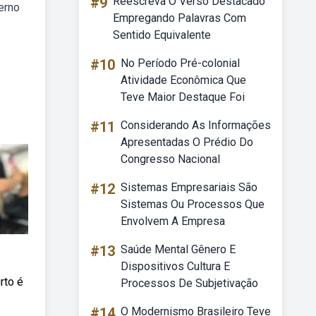
#9
Reescreva O Verso Destacado
erno
Empregando Palavras Com
Sentido Equivalente
#10
No Período Pré-colonial
Atividade Econômica Que
Teve Maior Destaque Foi
#11
Considerando As Informações
Apresentadas O Prédio Do
Congresso Nacional
#12
Sistemas Empresariais São
Sistemas Ou Processos Que
Envolvem A Empresa
#13
Saúde Mental Gênero E
Dispositivos Cultura E
rto é
Processos De Subjetivação
#14
O Modernismo Brasileiro Teve