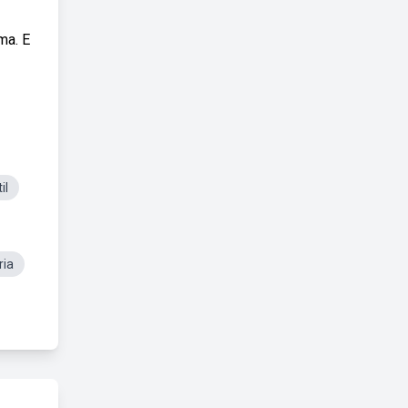
ma. E
il
ria