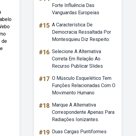
Forte Influência Das
a
Vanguardas Europeias
cabelo
#15
A Característica De
 Webo
Democracia Ressaltada Por
omo
Montesquieu Diz Respeito:
s de
ue
#16
Selecione A Alternativa
Correta Em Relação Ao
Recurso Publicar Slides
#17
O Músculo Esquelético Tem
Funções Relacionadas Com O
Movimento Humano
#18
Marque A Alternativa
Correspondente Apenas Para
Radiações Ionizantes.
#19
Duas Cargas Puntiformes