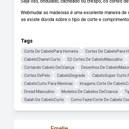
Seja liso, ondulado, cacheado ou crespo, os cortes de
Webmudar as madeixas é uma excelente maneira de da
se existe dúvida sobre o tipo de corte e comprimento
Tags
Corte De CabeloPara Homens
Cortes De CabeloPara 
CabeloChanel Curto
52 Cortes De CabeloMasculino
Cortando Cabelo DeCriança
Desenhos De CabeloMascu
Cortes DePelo
CabeloDegrade
CabeloSuper Curto 
CabeloCurto Para Meninas
Imagens Corte De CabeloC
Dread Masculino
Modelos De Cabelos DeCrianca
Ti
Salah De CabeloCurto
Como FazerCorte De Cabelo Co
Emelie