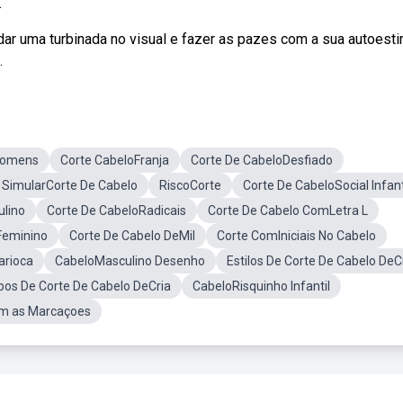
.
r uma turbinada no visual e fazer as pazes com a sua autoesti
.
Homens
Corte CabeloFranja
Corte De CabeloDesfiado
SimularCorte De Cabelo
RiscoCorte
Corte De CabeloSocial Infant
lino
Corte De CabeloRadicais
Corte De Cabelo ComLetra L
Feminino
Corte De Cabelo DeMil
Corte ComIniciais No Cabelo
arioca
CabeloMasculino Desenho
Estilos De Corte De Cabelo DeC
pos De Corte De Cabelo DeCria
CabeloRisquinho Infantil
m as Marcaçoes