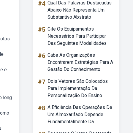
#4
Qual Das Palavras Destacadas
Abaixo Não Representa Um
Substantivo Abstrato
#5
Cite Os Equipamentos
Necessários Para Participar
fotos
Das Seguintes Modalidades
de
#6
Cabe As Organizações
1
Encontrarem Estratégias Para A
Gestão Do Conhecimento
ne é
#7
Dois Vetores São Colocados
Para Implementação Da
Personalização Do Ensino
o long
#8
A Eficiência Das Operações De
 como
Um Almoxarifado Depende
o
Fundamentalmente Da
u