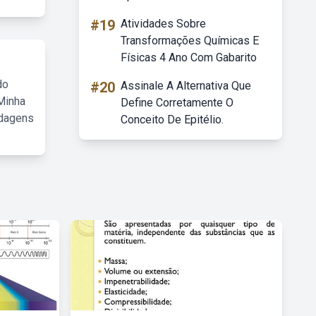
#19
Atividades Sobre
Transformações Químicas E
Físicas 4 Ano Com Gabarito
do
#20
Assinale A Alternativa Que
Minha
Define Corretamente O
rdagens
Conceito De Epitélio.