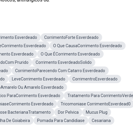
rimento Esverdeado
CorrimentoForte Esverdeado
eCorrimento Esverdeado
O Que CausaCorrimento Esverdeado
mento Esverdeado
O Que ÉCorrimento Esverdeado
adoCom Prurido
Corrimento EsverdeadoSolido
eado
CorrimentoParecendo Com Catarro Esverdeado
ado
LeveCorrimento Esverdeado
CorrimentroEsverdeado
oAmarelo Ou Amarelo Esverdeado
tico ParaCorrimento Esverdeado
Tratamento Para CorrimentoVerd
niaseCorrimento Esverdeado
Tricomoniase CorrimentoEsverdead0
ose BacterianaTratamento
Dor Pelvica
Mucus Plug
lha De Goiabeira
Pomada Para Candidiase
Cesariana