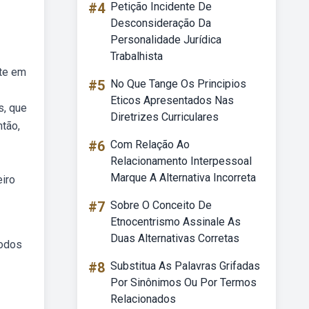
#4
Petição Incidente De
Desconsideração Da
Personalidade Jurídica
Trabalhista
ste em
#5
No Que Tange Os Principios
Eticos Apresentados Nas
s, que
Diretrizes Curriculares
ntão,
#6
Com Relação Ao
Relacionamento Interpessoal
Marque A Alternativa Incorreta
eiro
#7
Sobre O Conceito De
Etnocentrismo Assinale As
Duas Alternativas Corretas
todos
#8
Substitua As Palavras Grifadas
Por Sinônimos Ou Por Termos
Relacionados