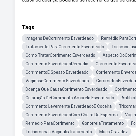
Tags
Imagens DeCorrimento Esverdeado
Remédio ParaCor
Tratamento ParaCorrimento Esverdeado
Tricomonías
Como TratarCorrimento Esverdeado
Aspecto DoCorri
Corrimento EsverdeadoRemedio
Corrimento Esverde
CorrimentoE Spesso Esverdeado
Corriemento Enverd
VaginoseCorrimento Esverdeado
CorrimetnoEsverde
Doença Que CausaCorrimento Esverdeado
Corriment
Coloração DeCorrimento Amarelo Esverdeado
Antibio
Corrimento Levemente EsverdeadoE Coceira
Tricoma
Corrimento EsverdeadoCom Cheiro De Esperma
Vagin
Remedio ParaCorrimento
GonorreiaTratamento
Fo
Trichomonas VaginalisTratamento
Muco Gravidez