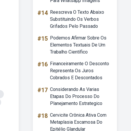
Para Whatsapp Imagens
#14
Reescreva O Texto Abaixo
Substituindo Os Verbos
Grifados Pelo Passado
#15
Podemos Afirmar Sobre Os
Elementos Textuais De Um
Trabalho Científico
#16
Financeiramente O Desconto
Representa Os Juros
Cobrados E Descontados
#17
Considerando As Varias
e
Etapas Do Processo Do
Planejamento Estrategico
#18
Cervicite Crônica Ativa Com
Metaplasia Escamosa Do
Epitélio Glandular