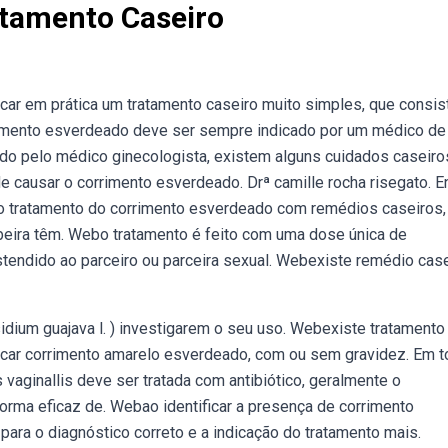
tamento Caseiro
ocar em prática um tratamento caseiro muito simples, que consi
rrimento esverdeado deve ser sempre indicado por um médico de
do pelo médico ginecologista, existem alguns cuidados caseiro
e causar o corrimento esverdeado. Drª camille rocha risegato. E
o tratamento do corrimento esverdeado com remédios caseiros,
abeira têm. Webo tratamento é feito com uma dose única de
estendido ao parceiro ou parceira sexual. Webexiste remédio cas
idium guajava l. ) investigarem o seu uso. Webexiste tratamento
car corrimento amarelo esverdeado, com ou sem gravidez. Em 
vaginallis deve ser tratada com antibiótico, geralmente o
forma eficaz de. Webao identificar a presença de corrimento
ara o diagnóstico correto e a indicação do tratamento mais.