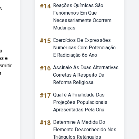
#14
Reações Químicas São
s
Fenômenos Em Que
Necessariamente Ocorrem
Mudanças
#15
Exercícios De Expressões
Numéricas Com Potenciação
a
E Radiciação 6o Ano
es e
smitir
#16
Assinale As Duas Alternativas
e
Corretas A Respeito Da
Reforma Religiosa.
#17
Qual é A Finalidade Das
Projeções Populacionais
Apresentadas Pela Onu
#18
Determine A Medida Do
Elemento Desconhecido Nos
Triângulos Retângulos