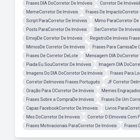
Frases DIA DoCorretor De Imóveis
Corretor De Imóvei
MemeCorretor De Imóveis
Frases De ImpactoCorretor
Script ParaCorretor De Imóveis
Mimo ParaCorretor De
Posts ParaCorretor De Imóveis
SerCorretor De Imóvei
EmojiDe Corretor De Imóveis
RegistroDe Imóveis Fras
MimosDe Corretor De Imóveis
Frases Para CamisaDe C
Frases De Corretor DeLote
Mensagem DIA DoCorretor 
Piada Eu SouCorretor De Imóveis
Imagem DIA DoCorre
Imagens Do DIA DoCorretor De Imóveis
Frases Para Lo
Corretor DeImoveis Frases Português
JF Corretor DeI
Oração Para OCorretor De Imóveis
Memes Engraçados 
Frases Sobre a CompraDe Imóveis
Frases De Um Corr
Capas FacebookCorretor De Imoveis
Livros ParaCorre
Mes DoCorretor De Imoveis
Corretor D EImoveis Com 
Frases Motivacionais ParaCorretor De Imóveis
Frases 