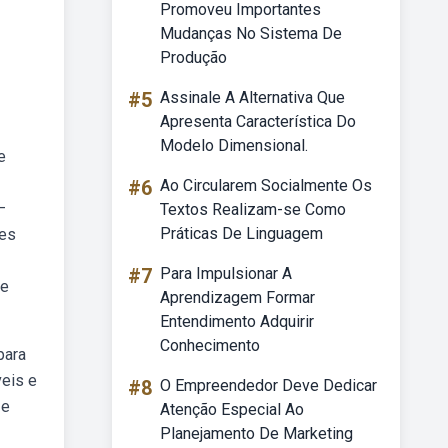
Promoveu Importantes
Mudanças No Sistema De
Produção
#5
Assinale A Alternativa Que
Apresenta Característica Do
Modelo Dimensional.
e
#6
Ao Circularem Socialmente Os
—
Textos Realizam-se Como
Práticas De Linguagem
res
#7
Para Impulsionar A
te
Aprendizagem Formar
Entendimento Adquirir
Conhecimento
para
veis e
#8
O Empreendedor Deve Dedicar
 e
Atenção Especial Ao
Planejamento De Marketing