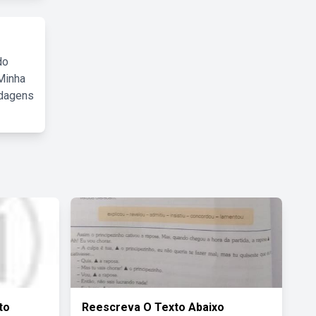
do
Minha
rdagens
to
Reescreva O Texto Abaixo