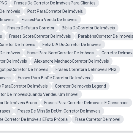
sPNG
Frases De Corretor De ImóveisPara Clientes
 De Imóveis
Post ParaCorretor De Imóveis
 Imóveis
FrasesPara Venda De Imóveis
s
Frases DeFuturo Corretor
Bíblia DoCorretor De Imóveis
es
Frases SobreCorretor De Imóveis
ParabénsCorretor De Imóvei
orretor De Imóveis
Feliz DIA DoCorretor De Imóveis
De Imóveis
Frase Para BomCorretor De Imóveis
Corretor DeImov
tor De Imóveis
Alexandre MachadoCorretor De Imóveis
gotipoCorretor De Imóveis
Frases Corretora DeImoveis PNG
moveis
Frases Para BioDe Corretor De Imóveis
ParaCorretor De Imóveis
Corretor DeImoveis Legend
etor De ImóveisQuando Vendeu Um Imóvel
tor De Imóveis Bruno
Frases Para Corretor DeImoveis E Consorcios
Frases
Frases De Missão DeUm Corretor De Imoveis
De Corretor De Imóveis EFoto Própria
Frase Corretor DeImovel