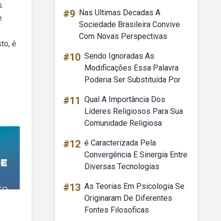
.
#9
Nas Ultimas Decadas A
e
Sociedade Brasileira Convive
Com Novas Perspectivas
to, é
#10
Sendo Ignoradas As
Modificações Essa Palavra
Poderia Ser Substituída Por
#11
Qual A Importância Dos
Líderes Religiosos Para Sua
Comunidade Religiosa
#12
é Caracterizada Pela
Convergência E Sinergia Entre
Diversas Tecnologias
#13
As Teorias Em Psicologia Se
Originaram De Diferentes
Fontes Filosoficas