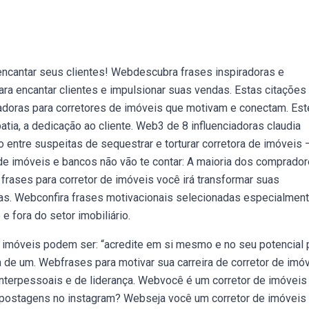
encantar seus clientes! Webdescubra frases inspiradoras e
ara encantar clientes e impulsionar suas vendas. Estas citações
doras para corretores de imóveis que motivam e conectam. Est
atia, a dedicação ao cliente. Web3 de 8 influenciadoras claudia
ão entre suspeitas de sequestrar e torturar corretora de imóveis 
de imóveis e bancos não vão te contar: A maioria dos comprado
ases para corretor de imóveis você irá transformar suas
s. Webconfira frases motivacionais selecionadas especialmen
e fora do setor imobiliário.
 imóveis podem ser: “acredite em si mesmo e no seu potencial 
ta de um. Webfrases para motivar sua carreira de corretor de imó
interpessoais e de liderança. Webvocê é um corretor de imóveis
 postagens no instagram? Webseja você um corretor de imóveis