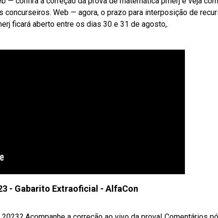
Web — confira a correção da prova de matemática pmerj e veja co
 concurseiros. Web — agora, o prazo para interposição de recu
rj ficará aberto entre os dias 30 e 31 de agosto,.
 - Gabarito Extraoficial - AlfaCon
 2023? Acompanhe a correção ao vivo da prova! Comentários p