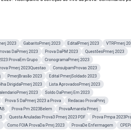
erj 2023
GabaritoPmerj 2023
EditalPmerj 2023
VTRPmerj 20
Provas DaPmerj 2023
Prova DaPM 2023
QuestõesPmerj 2023
2023 ProvaEm Grupo
CronogramaPmerj 2023
rova Pmerj 2023Questao
ConsulpamProvas 2023
j
PmerjBrasão 2023
Edital PmerjSoldado 2023
olha DirigidaPmerj 2023
Lista AprovadosPmerj 2023
alendarioPmerj 2023
Soldo DaPmerj Em 2023
Prova 5 DaPmerj 2023 a Prova
Redacao ProvaPmrj
AB
Prova Pm 2023Belem
ProvaAmarela Pmerj
3
Questa Anuladas Prova3 Pmerj 2023 PDF
Prova Pmpa 2023Pr
3
Como FOIA ProvaDa Pmrj 2023
ProvaDe Enfermagem
CPEP