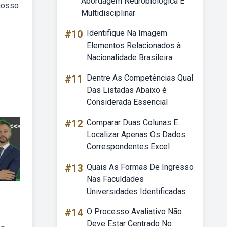
Abordagem Neurobiológica E
nosso
Multidisciplinar
#10
Identifique Na Imagem
Elementos Relacionados à
Nacionalidade Brasileira
#11
Dentre As Competências Qual
Das Listadas Abaixo é
Considerada Essencial
#12
Comparar Duas Colunas E
Localizar Apenas Os Dados
Correspondentes Excel
#13
Quais As Formas De Ingresso
Nas Faculdades
Universidades Identificadas
#14
O Processo Avaliativo Não
Deve Estar Centrado No