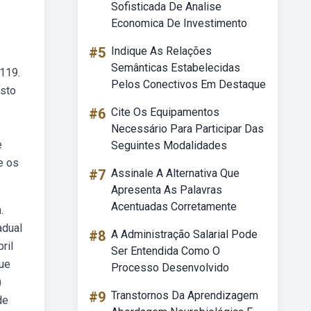
Sofisticada De Analise
Economica De Investimento
#5
Indique As Relações
Semânticas Estabelecidas
 119.
Pelos Conectivos Em Destaque
osto
#6
Cite Os Equipamentos
Necessário Para Participar Das
e
Seguintes Modalidades
e os
#7
Assinale A Alternativa Que
Apresenta As Palavras
Acentuadas Corretamente
.
adual
#8
A Administração Salarial Pode
ril
Ser Entendida Como O
que
Processo Desenvolvido
)
#9
Transtornos Da Aprendizagem
de