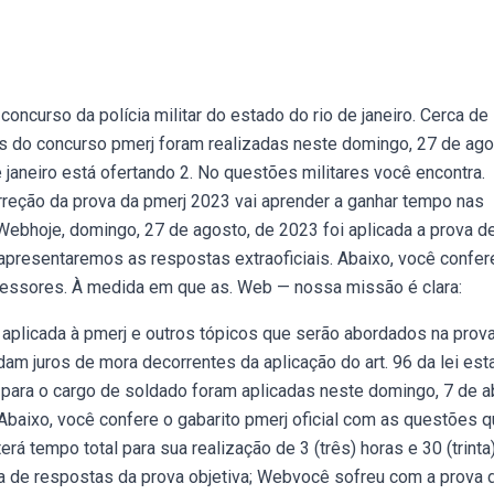
concurso da polícia militar do estado do rio de janeiro. Cerca de
s do concurso pmerj foram realizadas neste domingo, 27 de ag
de janeiro está ofertando 2. No questões militares você encontra.
reção da prova da pmerj 2023 vai aprender a ganhar tempo nas
Webhoje, domingo, 27 de agosto, de 2023 foi aplicada a prova d
o. apresentaremos as respostas extraoficiais. Abaixo, você confer
fessores. À medida em que as. Web — nossa missão é clara:
aplicada à pmerj e outros tópicos que serão abordados na prova
am juros de mora decorrentes da aplicação do art. 96 da lei est
 para o cargo de soldado foram aplicadas neste domingo, 7 de ab
 Abaixo, você confere o gabarito pmerj oficial com as questões 
á tempo total para sua realização de 3 (três) horas e 30 (trinta
ha de respostas da prova objetiva; Webvocê sofreu com a prova 