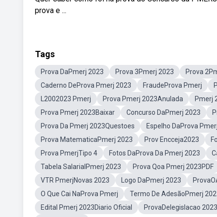
prova e ...
Tags
Prova DaPmerj 2023
Prova 3Pmerj 2023
Prova 2Pm
Caderno DeProva Pmerj 2023
FraudeProva Pmerj
L2002023 Pmerj
Prova Pmerj 2023Anulada
Pmerj 
Prova Pmerj 2023Baixar
Concurso DaPmerj 2023
P
Prova Da Pmerj 2023Questoes
Espelho DaProva Pmer
Prova MatematicaPmerj 2023
Prov Encceja2023
F
Prova PmerjTipo 4
Fotos DaProva Da Pmerj 2023
C
Tabela SalarialPmerj 2023
Prova Qoa Pmerj 2023PDF
VTR PmerjNovas 2023
Logo DaPmerj 2023
ProvaO
O Que Cai NaProva Pmerj
Termo De AdesãoPmerj 202
Edital Pmerj 2023Diario Oficial
ProvaDelegislacao 202