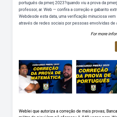
português da pmerj 2023?quando viu a prova da pmer
professor, ar. Web — confira a correção e gabarito ex
Webdesde esta data, uma verificação minuciosa vem
através de redes sociais por pessoas envolvidas de 
For more infor
Weblei que autoriza a correção de mais provas; Banca