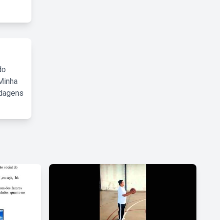
do
Minha
rdagens