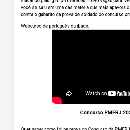
militar do piauí (pm pi) ofereceu 1. 040 vagas para. 
você se saiu em uma das matéria que mais apavora os
contra o gabarito da prova de soldado do concurso pme
Webcurso de português da ibade:
Concurso PMERJ 2023
Quer saber como foi na prova do Concurso da PMERJ