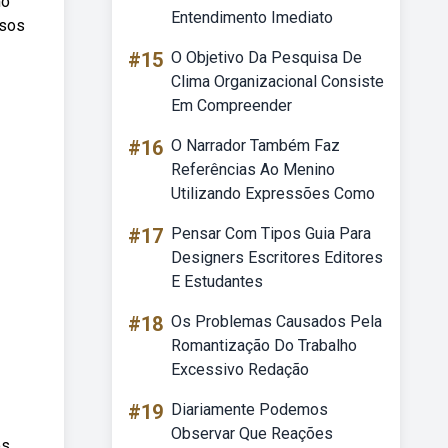
mo
Entendimento Imediato
rsos
#15
O Objetivo Da Pesquisa De
Clima Organizacional Consiste
Em Compreender
#16
O Narrador Também Faz
Referências Ao Menino
Utilizando Expressões Como
#17
Pensar Com Tipos Guia Para
Designers Escritores Editores
E Estudantes
#18
Os Problemas Causados Pela
Romantização Do Trabalho
Excessivo Redação
#19
Diariamente Podemos
Observar Que Reações
ós