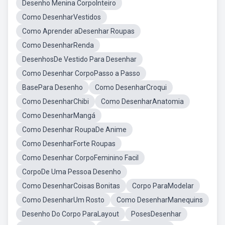
Desenho Menina CorpoInteiro
Como DesenharVestidos
Como Aprender aDesenhar Roupas
Como DesenharRenda
DesenhosDe Vestido Para Desenhar
Como Desenhar CorpoPasso a Passo
BasePara Desenho
Como DesenharCroqui
Como DesenharChibi
Como DesenharAnatomia
Como DesenharMangá
Como Desenhar RoupaDe Anime
Como DesenharForte Roupas
Como Desenhar CorpoFeminino Facil
CorpoDe Uma Pessoa Desenho
Como DesenharCoisas Bonitas
Corpo ParaModelar
Como DesenharUm Rosto
Como DesenharManequins
Desenho Do Corpo ParaLayout
PosesDesenhar