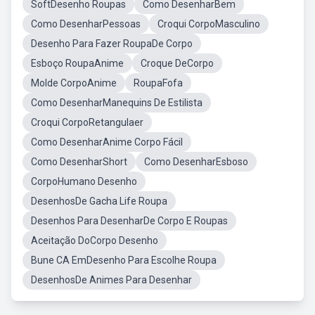
SoftDesenho Roupas
Como DesenharBem
Como DesenharPessoas
Croqui CorpoMasculino
Desenho Para Fazer RoupaDe Corpo
Esboço RoupaAnime
Croque DeCorpo
Molde CorpoAnime
RoupaFofa
Como DesenharManequins De Estilista
Croqui CorpoRetangulaer
Como DesenharAnime Corpo Fácil
Como DesenharShort
Como DesenharEsboso
CorpoHumano Desenho
DesenhosDe Gacha Life Roupa
Desenhos Para DesenharDe Corpo E Roupas
Aceitação DoCorpo Desenho
Bune CA EmDesenho Para Escolhe Roupa
DesenhosDe Animes Para Desenhar