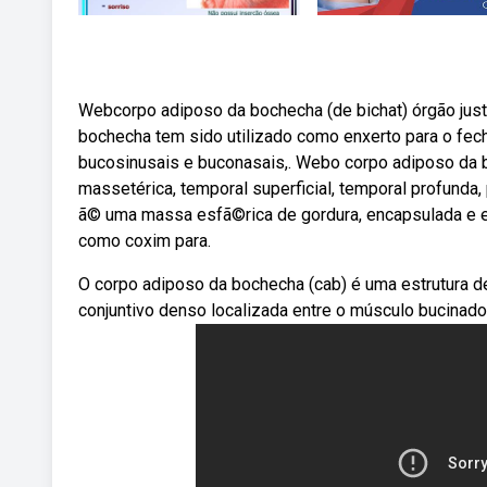
Webcorpo adiposo da bochecha (de bichat) órgão jus
bochecha tem sido utilizado como enxerto para o fec
bucosinusais e buconasais,. Webo corpo adiposo da
massetérica, temporal superficial, temporal profunda
ã© uma massa esfã©rica de gordura, encapsulada e 
como coxim para.
O corpo adiposo da bochecha (cab) é uma estrutura d
conjuntivo denso localizada entre o músculo bucinado