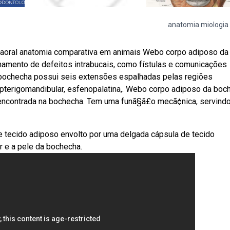
anatomia miologia
taoral anatomia comparativa em animais Webo corpo adiposo da
hamento de defeitos intrabucais, como fístulas e comunicações
 bochecha possui seis extensões espalhadas pelas regiões
, pterigomandibular, esfenopalatina,. Webo corpo adiposo da boc
encontrada na bochecha. Tem uma funã§ã£o mecã¢nica, servind
e tecido adiposo envolto por uma delgada cápsula de tecido
r e a pele da bochecha.