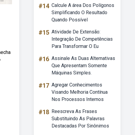
#14
Calcule A área Dos Polígonos
Simplificando O Resultado
Quando Possível
#15
Atividade De Extensão:
Integração De Competências
Para Transformar O Eu
hecha
#16
Assinale As Duas Alternativas
o
Que Apresentam Somente
Máquinas Simples.
#17
Agregar Conhecimentos
Visando Melhoria Contínua
Nos Processos Internos
#18
Reescreva As Frases
Substituindo As Palavras
Destacadas Por Sinônimos