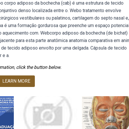
o corpo adiposo da bochecha (cab) é uma estrutura de tecido
onjuntivo denso localizada entre o. Webo tratamento envolve
irúrgicos vestibulares ou palatinos, cartilagem do septo nasal e
a é uma formação gordurosa que preenche um espaço potencia
o aquecimento com. Webcorpo adiposo da bochecha (de bichat)
bjacente para esta parte anatômica anatomia comparativa em ani
de tecido adiposo envolto por uma delgada. Cápsula de tecido
 e a.
mation, click the button below.
LEARN MORE