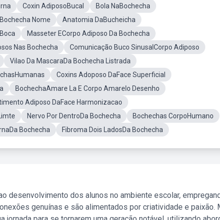
erna
Coxin AdiposoBucal
Bola NaBochecha
a Bochecha Nome
Anatomia DaBucheicha
 Boca
Masseter ECorpo Adiposo Da Bochecha
osos Nas Bochecha
Comunicação Buco SinusalCorpo Adiposo
Vilao Da MascaraDa Bochecha Listrada
echasHumanas
Coxins Adoposo DaFace Superficial
ha
BochechaAmare La E Corpo Amarelo Desenho
imento Adiposo DaFace Harmonizacao
Limte
Nervo Por DentroDa Bochecha
Bochechas CorpoHumano
ernaDa Bochecha
Fibroma Dois LadosDa Bochecha
 ao desenvolvimento dos alunos no ambiente escolar, empregan
nexões genuínas e são alimentados por criatividade e paixão. 
a jornada para se tornarem uma geração notável, utilizando abo