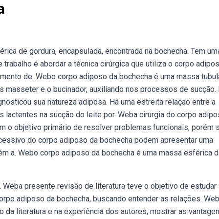
a
rica de gordura, encapsulada, encontrada na bochecha. Tem um
rabalho é abordar a técnica cirúrgica que utiliza o corpo adipo
atamento de. Webo corpo adiposo da bochecha é uma massa tubul
os masseter e o bucinador, auxiliando nos processos de sucção.
gnosticou sua natureza adiposa. Há uma estreita relação entre a
s lactentes na sucção do leite por. Weba cirurgia do corpo adip
 o objetivo primário de resolver problemas funcionais, porém 
cessivo do corpo adiposo da bochecha podem apresentar uma
orém a. Webo corpo adiposo da bochecha é uma massa esférica 
Weba presente revisão de literatura teve o objetivo de estudar
 corpo adiposo da bochecha, buscando entender as relações. We
 da literatura e na experiência dos autores, mostrar as vantage