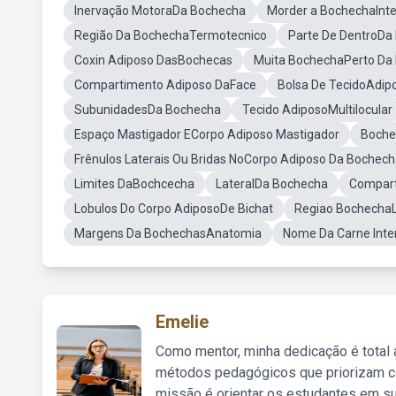
Inervação MotoraDa Bochecha
Morder a BochechaInt
Região Da BochechaTermotecnico
Parte De DentroD
Coxin Adiposo DasBochecas
Muita BochechaPerto Da
Compartimento Adiposo DaFace
Bolsa De TecidoAdip
SubunidadesDa Bochecha
Tecido AdiposoMultilocular
Espaço Mastigador ECorpo Adiposo Mastigador
Boch
Frênulos Laterais Ou Bridas NoCorpo Adiposo Da Bochec
Limites DaBochcecha
LateralDa Bochecha
Compart
Lobulos Do Corpo AdiposoDe Bichat
Regiao Bochecha
Margens Da BochechasAnatomia
Nome Da Carne Int
Emelie
Como mentor, minha dedicação é total
métodos pedagógicos que priorizam co
missão é orientar os estudantes em su