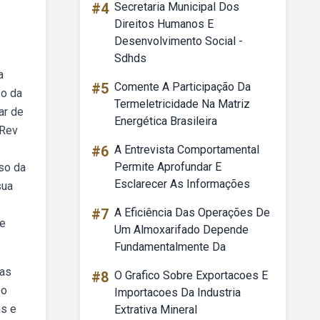
#4
Secretaria Municipal Dos
Direitos Humanos E
Desenvolvimento Social -
Sdhds
a
#5
Comente A Participação Da
so da
Termeletricidade Na Matriz
ar de
Energética Brasileira
 Rev
#6
A Entrevista Comportamental
Permite Aprofundar E
oso da
Esclarecer As Informações
sua
#7
A Eficiência Das Operações De
de
Um Almoxarifado Depende
Fundamentalmente Da
 as
#8
O Grafico Sobre Exportacoes E
bo
Importacoes Da Industria
ns e
Extrativa Mineral