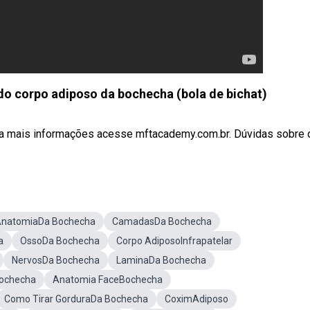
do corpo adiposo da bochecha (bola de bichat)
 mais informações acesse mftacademy.com.br. Dúvidas sobre os
natomiaDa Bochecha
CamadasDa Bochecha
a
OssoDa Bochecha
Corpo AdiposoInfrapatelar
NervosDa Bochecha
LaminaDa Bochecha
Bochecha
Anatomia FaceBochecha
Como Tirar GorduraDa Bochecha
CoximAdiposo