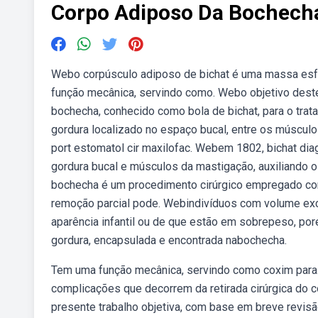
Corpo Adiposo Da Bochech
Webo corpúsculo adiposo de bichat é uma massa esfé
função mecânica, servindo como. Webo objetivo deste t
bochecha, conhecido como bola de bichat, para o tr
gordura localizado no espaço bucal, entre os múscul
port estomatol cir maxilofac. Webem 1802, bichat dia
gordura bucal e músculos da mastigação, auxiliando o
bochecha é um procedimento cirúrgico empregado com
remoção parcial pode. Webindivíduos com volume ex
aparência infantil ou de que estão em sobrepeso, p
gordura, encapsulada e encontrada nabochecha.
Tem uma função mecânica, servindo como coxim para. 
complicações que decorrem da retirada cirúrgica do
presente trabalho objetiva, com base em breve revisão