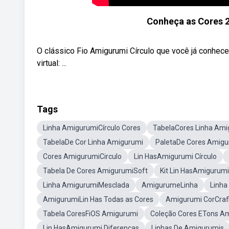
Conheça as Cores 2
O clássico Fio Amigurumi Círculo que você já conhe
virtual: ...
Tags
Linha AmigurumiCírculo Cores
TabelaCores Linha Ami
TabelaDe Cor Linha Amigurumi
PaletaDe Cores Amigu
Cores AmigurumiCirculo
Lin HasAmigurumi Círculo
Tabela De Cores AmigurumiSoft
Kit Lin HasAmigurumi
Linha AmigurumiMesclada
AmigurumeLinha
Linha
AmigurumiLin Has Todas as Cores
Amigurumi CorCraf
Tabela CoresFiOS Amigurumi
Coleção Cores ETons A
Lin HasAmigurumi Diferencas
Linhas De Amigurumis