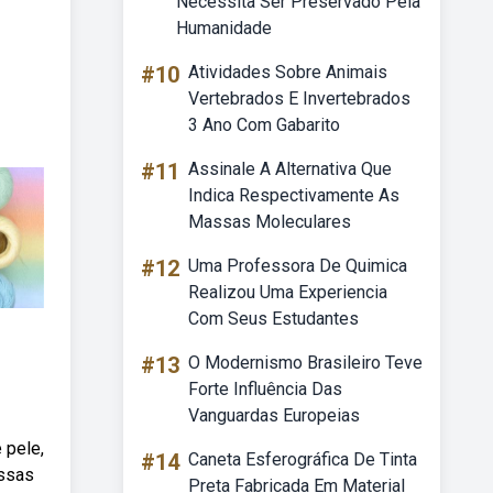
Necessita Ser Preservado Pela
Humanidade
#10
Atividades Sobre Animais
Vertebrados E Invertebrados
3 Ano Com Gabarito
#11
Assinale A Alternativa Que
Indica Respectivamente As
Massas Moleculares
#12
Uma Professora De Quimica
Realizou Uma Experiencia
Com Seus Estudantes
#13
O Modernismo Brasileiro Teve
Forte Influência Das
Vanguardas Europeias
 pele,
#14
Caneta Esferográfica De Tinta
ossas
Preta Fabricada Em Material