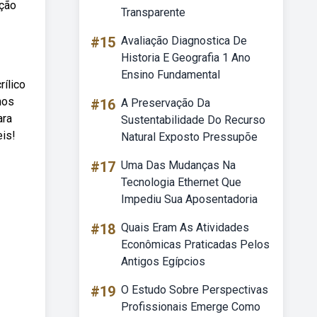
eção
Transparente
#15
Avaliação Diagnostica De
Historia E Geografia 1 Ano
Ensino Fundamental
rílico
nos
#16
A Preservação Da
ara
Sustentabilidade Do Recurso
eis!
Natural Exposto Pressupõe
#17
Uma Das Mudanças Na
Tecnologia Ethernet Que
Impediu Sua Aposentadoria
#18
Quais Eram As Atividades
Econômicas Praticadas Pelos
Antigos Egípcios
#19
O Estudo Sobre Perspectivas
Profissionais Emerge Como