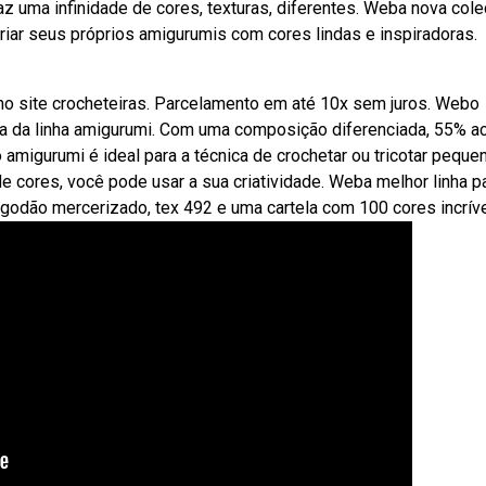
z uma infinidade de cores, texturas, diferentes. Weba nova col
riar seus próprios amigurumis com cores lindas e inspiradoras.
 no site crocheteiras. Parcelamento em até 10x sem juros. Webo
ia da linha amigurumi. Com uma composição diferenciada, 55% ac
 amigurumi é ideal para a técnica de crochetar ou tricotar peque
 cores, você pode usar a sua criatividade. Weba melhor linha p
algodão mercerizado, tex 492 e uma cartela com 100 cores incrív