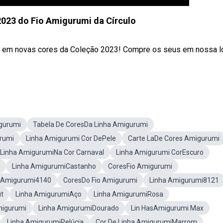
023 do Fio Amigurumi da Círculo
ce em novas cores da Coleção 2023! Compre os seus em nossa l
gurumi
Tabela De CoresDa Linha Amigurumi
rumi
Linha Amigurumi Cor DePele
Carte LaDe Cores Amigurumi
Linha AmigurumiNa Cor Carnaval
Linha Amigurumi CorEscuro
Linha AmigurumiCastanho
CoresFio Amigurumi
 Amigurumi4140
CoresDo Fio Amigurumi
Linha Amigurumi8121
it
Linha AmigurumiAço
Linha AmigurumiRosa
migurumi
Linha AmigurumiDourado
Lin HasAmigurumi Max
Linha AmigurumiPelúcia
Cor De Linha AmigurumiMarrom