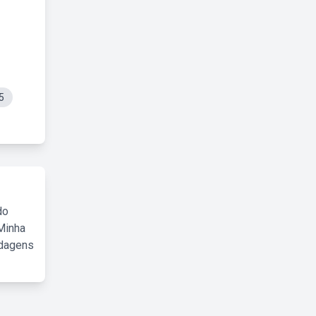
5
do
Minha
rdagens