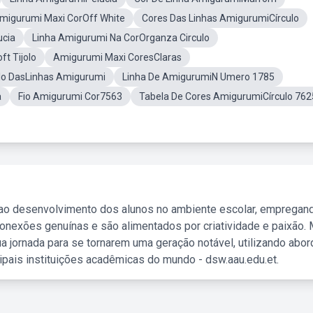
Amigurumi Maxi CorOff White
Cores Das Linhas AmigurumiCírculo
ucia
Linha Amigurumi Na CorOrganza Circulo
t Tijolo
Amigurumi Maxi CoresClaras
lo DasLinhas Amigurumi
Linha De AmigurumiN Umero 1785
a
Fio Amigurumi Cor7563
Tabela De Cores AmigurumiCírculo 762
 ao desenvolvimento dos alunos no ambiente escolar, empregan
nexões genuínas e são alimentados por criatividade e paixão. 
a jornada para se tornarem uma geração notável, utilizando abo
ipais instituições acadêmicas do mundo - dsw.aau.edu.et.