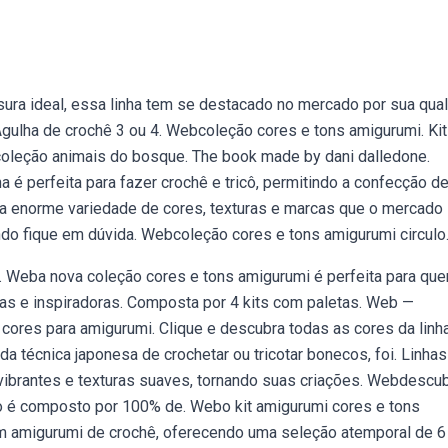
ra ideal, essa linha tem se destacado no mercado por sua qua
 Agulha de crochê 3 ou 4. Webcoleção cores e tons amigurumi. Kit
coleção animais do bosque. The book made by dani dalledone.
 é perfeita para fazer crochê e tricô, permitindo a confecção d
 a enorme variedade de cores, texturas e marcas que o mercado
ndo fique em dúvida. Webcoleção cores e tons amigurumi circulo
 Weba nova coleção cores e tons amigurumi é perfeita para qu
das e inspiradoras. Composta por 4 kits com paletas. Web —
 cores para amigurumi. Clique e descubra todas as cores da linh
a técnica japonesa de crochetar ou tricotar bonecos, foi. Linhas
ibrantes e texturas suaves, tornando suas criações. Webdescub
fio é composto por 100% de. Webo kit amigurumi cores e tons
em amigurumi de crochê, oferecendo uma seleção atemporal de 6