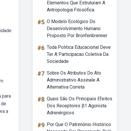
Elementos Que Estruturam A
Antropologia Filosófica.
#5
O Modelo Ecológico Do
Desenvolvimento Humano
lidade
Proposto Por Bronfenbrenner
#6
Toda Politica Educacional Deve
e
Ter A Participacao Coletiva Da
Sociedade
.
#7
Sobre Os Atributos Do Ato
Administrativo Assinale A
em
Alternativa Correta
a para
#8
Quais São Os Principais Efeitos
 de
Dos Receptores β1 Agonista
ra a
Adrenérgicos
#9
Por Que O Patrimônio Histórico