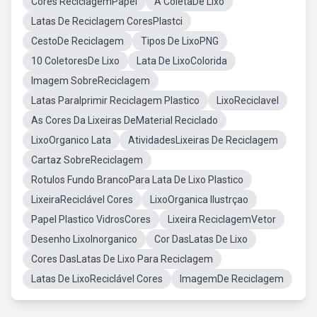
Cores ReciclagemPapel
A ColetaDe Lixo
Latas De Reciclagem CoresPlastci
CestoDe Reciclagem
Tipos De LixoPNG
10 ColetoresDe Lixo
Lata De LixoColorida
Imagem SobreReciclagem
Latas ParaIprimir Reciclagem Plastico
LixoReciclavel
As Cores Da Lixeiras DeMaterial Reciclado
LixoOrganico Lata
AtividadesLixeiras De Reciclagem
Cartaz SobreReciclagem
Rotulos Fundo BrancoPara Lata De Lixo Plastico
LixeiraReciclável Cores
LixoOrganica Ilustrçao
Papel Plastico VidrosCores
Lixeira ReciclagemVetor
Desenho LixoInorganico
Cor DasLatas De Lixo
Cores DasLatas De Lixo Para Reciclagem
Latas De LixoReciclável Cores
ImagemDe Reciclagem