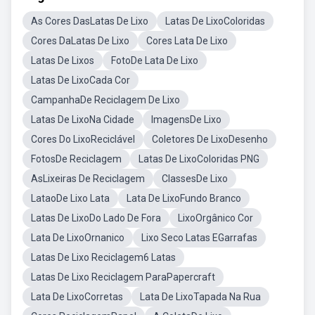
As Cores DasLatas De Lixo
Latas De LixoColoridas
Cores DaLatas De Lixo
Cores Lata De Lixo
Latas De Lixos
FotoDe Lata De Lixo
Latas De LixoCada Cor
CampanhaDe Reciclagem De Lixo
Latas De LixoNa Cidade
ImagensDe Lixo
Cores Do LixoReciclável
Coletores De LixoDesenho
FotosDe Reciclagem
Latas De LixoColoridas PNG
AsLixeiras De Reciclagem
ClassesDe Lixo
LataoDe Lixo Lata
Lata De LixoFundo Branco
Latas De LixoDo Lado De Fora
LixoOrgânico Cor
Lata De LixoOrnanico
Lixo Seco Latas EGarrafas
Latas De Lixo Reciclagem6 Latas
Latas De Lixo Reciclagem ParaPapercraft
Lata De LixoCorretas
Lata De LixoTapada Na Rua