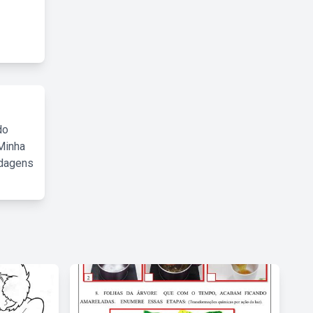
do
Minha
rdagens