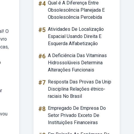
#4
Qual é A Diferença Entre
Obsolescência Planejada E
Obsolescência Percebida
#5
Atividades De Localização
al! O
Espacial Usando Direita E
ivro
Esquerda Alfabetização
cas,
#6
A Deficiência Das Vitaminas
o
Hidrossolúveis Determina
Alterações Funcionais
#7
Resposta Das Provas Da Unip
Disciplina Relações étnico-
r
raciais No Brasil
#8
Empregado De Empresa Do
 vou
Setor Privado Exceto De
Instituições Financeiras