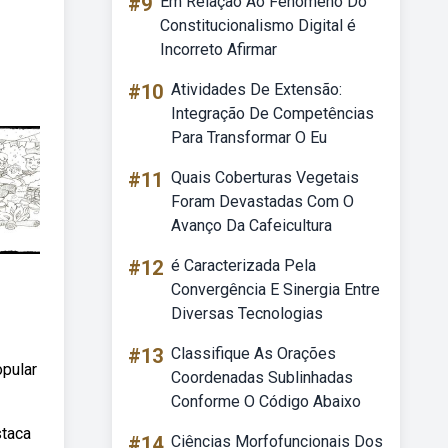
#9
Em Relação Ao Fenômeno Do
Constitucionalismo Digital é
Incorreto Afirmar
#10
Atividades De Extensão:
Integração De Competências
Para Transformar O Eu
#11
Quais Coberturas Vegetais
Foram Devastadas Com O
Avanço Da Cafeicultura
#12
é Caracterizada Pela
Convergência E Sinergia Entre
Diversas Tecnologias
#13
Classifique As Orações
opular
Coordenadas Sublinhadas
Conforme O Código Abaixo
staca
#14
Ciências Morfofuncionais Dos