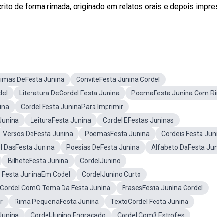
scrito de forma rimada, originado em relatos orais e depois impr
imas DeFesta Junina
ConviteFesta Junina Cordel
del
Literatura DeCordel Festa Junina
PoemaFesta Junina Com R
ina
Cordel Festa JuninaPara Imprimir
Junina
LeituraFesta Junina
Cordel EFestas Juninas
Versos DeFesta Junina
PoemasFesta Junina
Cordeis Festa Jun
l DasFesta Junina
Poesias DeFesta Junina
Alfabeto DaFesta Ju
BilheteFesta Junina
CordelJunino
Festa JuninaEm Codel
CordelJunino Curto
 Cordel ComO Tema Da Festa Junina
FrasesFesta Junina Cordel
r
Rima PequenaFesta Junina
TextoCordel Festa Junina
Junina
CordelJunino Engraçado
Cordel Com3 Estrofes