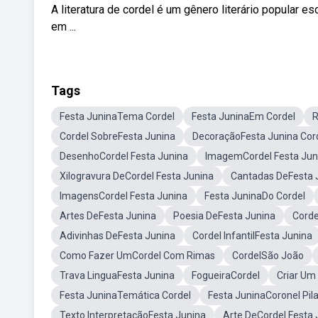
A literatura de cordel é um gênero literário popular e
em ...
Tags
Festa JuninaTema Cordel
Festa JuninaEm Cordel
R
Cordel SobreFesta Junina
DecoraçãoFesta Junina Cor
DesenhoCordel Festa Junina
ImagemCordel Festa Jun
Xilogravura DeCordel Festa Junina
Cantadas DeFesta 
ImagensCordel Festa Junina
Festa JuninaDo Cordel
Artes DeFesta Junina
Poesia DeFesta Junina
Corde
Adivinhas DeFesta Junina
Cordel InfantilFesta Junina
Como Fazer UmCordel Com Rimas
CordelSão João
Trava LinguaFesta Junina
FogueiraCordel
Criar Um
Festa JuninaTemática Cordel
Festa JuninaCoronel Pila
Texto InterpretaçãoFesta Junina
Arte DeCordel Festa 