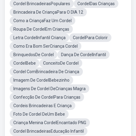
Cordel BrincadeirasPopulares
CordelDas Crianças
Brincadeira De CriançaPara O DIA 12
Como a CriançaFaz Um Cordel
Roupa De CordelEm Crianças
Letra CordelInfantil Criança
CordelPara Colorir
Como Era Bom SerCriança Cordel
BrinquedosDe Cordel
Dança De CordelInfantil
CordelBebe
ConceitoDe Cordel
Cordel ComBrincadeira De Criança
Imagem De CordelBebezinho
Imagens De Cordel DeCrianças Magra
Confecção De CordelPara Crianças
Cordeis Brincadeiras E Criança
Foto De Cordel DeUm Bebe
Criança Menina CordelEncantado PNG
Cordel BrincadeirasEducação Infantil