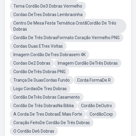
Tema Cordão De3 Dobras Vermelho
Cordao DeTres Dobras Lembracinha
Centro De Mesa Festa Temática CristãCordão De Três
Dobras
Cordão De Três DobrasFormato Coração Vermelho PNG
Cordao Duas ETres Voltas
Imagem Cordão DeTres Dobrasem 4K
Cordao De2 Dobras
Imagem Cordão DeTrês Dobras
Cordão DeTrês Dobras PNG
Trança De DuasCordas Fundo
Corda FormaDe R
Logo CordaoDe Tres Dobras
Cordão DeTrês Dobras Casamento
Cordão De Três DobrasNa Bíblia
Cordão DeOutro
A Corda De Tres DobrasÉ Mais Forte
CordãoCcxp
Coração FeitoDe Cordão De Três Dobras
O Cordão De6 Dobras