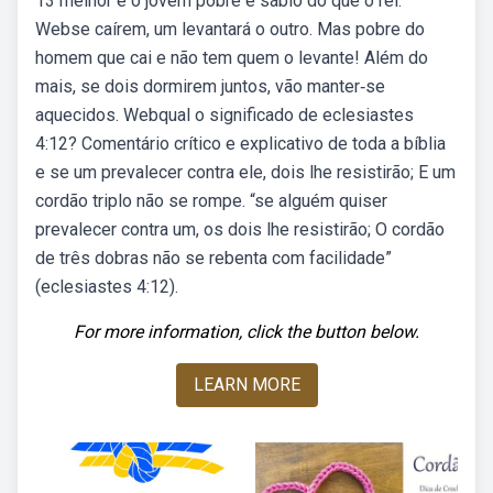
13 melhor é o jovem pobre e sábio do que o rei.
Webse caírem, um levantará o outro. Mas pobre do
homem que cai e não tem quem o levante! Além do
mais, se dois dormirem juntos, vão manter‑se
aquecidos. Webqual o significado de eclesiastes
4:12? Comentário crítico e explicativo de toda a bíblia
e se um prevalecer contra ele, dois lhe resistirão; E um
cordão triplo não se rompe. “se alguém quiser
prevalecer contra um, os dois lhe resistirão; O cordão
de três dobras não se rebenta com facilidade”
(eclesiastes 4:12).
For more information, click the button below.
LEARN MORE