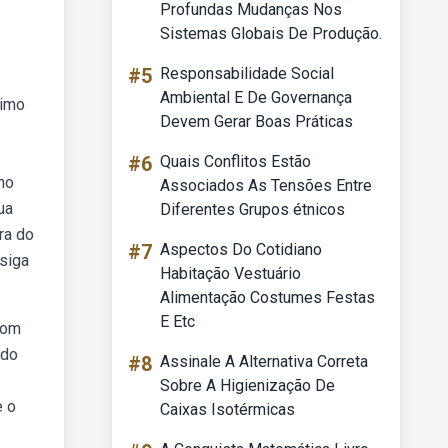
Profundas Mudanças Nos
Sistemas Globais De Produção.
#5
Responsabilidade Social
Ambiental E De Governança
nimo
Devem Gerar Boas Práticas
#6
Quais Conflitos Estão
ino
Associados As Tensões Entre
ua
Diferentes Grupos étnicos
ra do
#7
Aspectos Do Cotidiano
siga
Habitação Vestuário
Alimentação Costumes Festas
E Etc
som
ado
#8
Assinale A Alternativa Correta
Sobre A Higienização De
e o
Caixas Isotérmicas