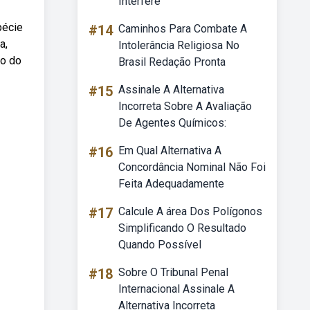
Interfere
pécie
#14
Caminhos Para Combate A
a,
Intolerância Religiosa No
io do
Brasil Redação Pronta
#15
Assinale A Alternativa
Incorreta Sobre A Avaliação
De Agentes Químicos:
#16
Em Qual Alternativa A
Concordância Nominal Não Foi
Feita Adequadamente
#17
Calcule A área Dos Polígonos
Simplificando O Resultado
Quando Possível
#18
Sobre O Tribunal Penal
Internacional Assinale A
Alternativa Incorreta