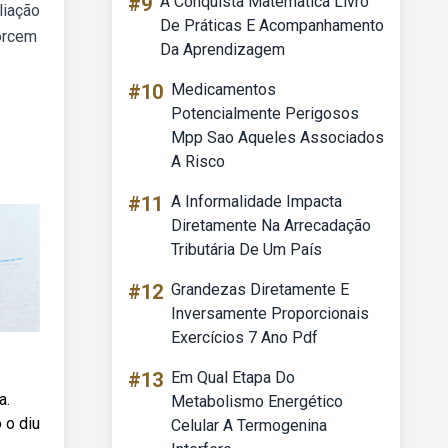
#9
A Conquista Matemática Livro
liação
De Práticas E Acompanhamento
forcem
Da Aprendizagem
#10
Medicamentos
Potencialmente Perigosos
Mpp Sao Aqueles Associados
A Risco
#11
A Informalidade Impacta
Diretamente Na Arrecadação
Tributária De Um País
#12
Grandezas Diretamente E
Inversamente Proporcionais
Exercícios 7 Ano Pdf
#13
Em Qual Etapa Do
a.
Metabolismo Energético
 o diu
Celular A Termogenina