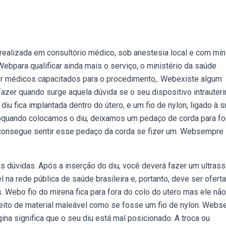
r realizada em consultório médico, sob anestesia local e com mí
Webpara qualificar ainda mais o serviço, o ministério da saúde
or médicos capacitados para o procedimento,. Webexiste algum
 fazer quando surge aquela dúvida se o seu dispositivo intrauter
u fica implantada dentro do útero, e um fio de nylon, ligado à s
Webquando colocamos o diu, deixamos um pedaço de corda para fo
consegue sentir esse pedaço da corda se fizer um. Websempre 
s dúvidas. Após a inserção do diu, você deverá fazer um ultras
na rede pública de saúde brasileira e, portanto, deve ser ofert
. Webo fio do mirena fica para fora do colo do utero mas ele não
feito de material maleável como se fosse um fio de nylon. Webs
gina significa que o seu diu está mal posicionado. A troca ou