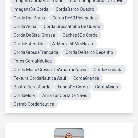
Imagem CordaBarco Mar
GuardanapoCorda De Navio
ImagensDe Corda
CordaBarco Quadro
CordaToa Barco
Corda De60 Polegadas
CordaVelha
Corda GrossaCabo De Guerra
Corda DeSisal Grossa
CachepôDe Corda
CordaEstendida
A. Marra 50MmNavio
Corda GrossaTrançada
Corda DeBarco Desenho
Fotos CordaNáutica
Corda Muito Grossa DeAmarrar Navio
CordaEnrolada
Textura CordaNautica Azul
CordaGrande
Bastro BarcoCorda
FundoDe Corda
CordaAviao
CordaMole
Amarrar CortaDe Navio
Ostrab CordaNautica