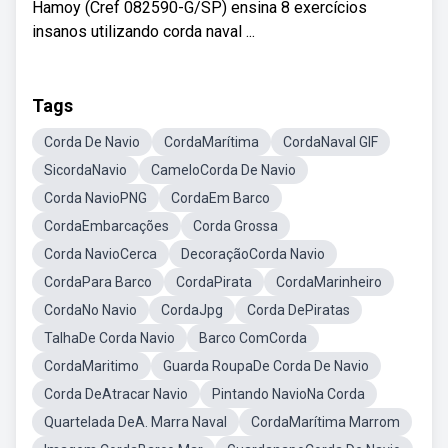
Hamoy (Cref 082590-G/SP) ensina 8 exercícios
insanos utilizando corda naval ...
Tags
Corda De Navio
CordaMarítima
CordaNaval GIF
SicordaNavio
CameloCorda De Navio
Corda NavioPNG
CordaEm Barco
CordaEmbarcações
Corda Grossa
Corda NavioCerca
DecoraçãoCorda Navio
CordaPara Barco
CordaPirata
CordaMarinheiro
CordaNo Navio
CordaJpg
Corda DePiratas
TalhaDe Corda Navio
Barco ComCorda
CordaMaritimo
Guarda RoupaDe Corda De Navio
Corda DeAtracar Navio
Pintando NavioNa Corda
Quartelada DeA. Marra Naval
CordaMarítima Marrom