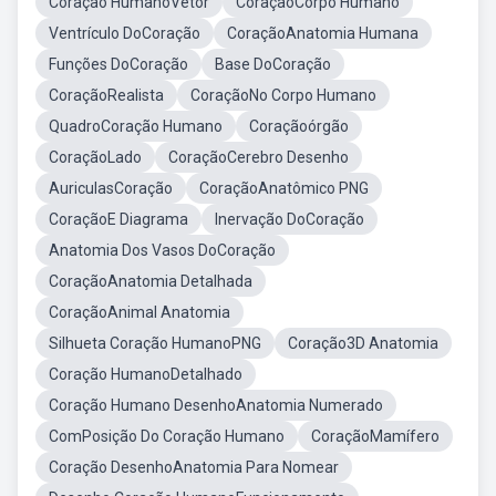
Coração HumanoVetor
CoraçãoCorpo Humano
Ventrículo DoCoração
CoraçãoAnatomia Humana
Funções DoCoração
Base DoCoração
CoraçãoRealista
CoraçãoNo Corpo Humano
QuadroCoração Humano
Coraçãoórgão
CoraçãoLado
CoraçãoCerebro Desenho
AuriculasCoração
CoraçãoAnatômico PNG
CoraçãoE Diagrama
Inervação DoCoração
Anatomia Dos Vasos DoCoração
CoraçãoAnatomia Detalhada
CoraçãoAnimal Anatomia
Silhueta Coração HumanoPNG
Coração3D Anatomia
Coração HumanoDetalhado
Coração Humano DesenhoAnatomia Numerado
ComPosição Do Coração Humano
CoraçãoMamífero
Coração DesenhoAnatomia Para Nomear