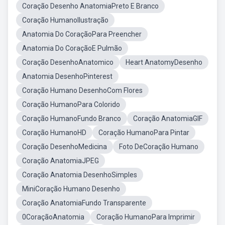
Coração Desenho AnatomiaPreto E Branco
Coração HumanoIlustração
Anatomia Do CoraçãoPara Preencher
Anatomia Do CoraçãoE Pulmão
Coração DesenhoAnatomico
Heart AnatomyDesenho
Anatomia DesenhoPinterest
Coração Humano DesenhoCom Flores
Coração HumanoPara Colorido
Coração HumanoFundo Branco
Coração AnatomiaGIF
Coração HumanoHD
Coração HumanoPara Pintar
Coração DesenhoMedicina
Foto DeCoração Humano
Coração AnatomiaJPEG
Coração Anatomia DesenhoSimples
MiniCoração Humano Desenho
Coração AnatomiaFundo Transparente
0CoraçãoAnatomia
Coração HumanoPara Imprimir