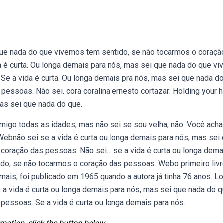
 que nada do que vivemos tem sentido, se não tocarmos o coraçã
a é curta. Ou longa demais para nós, mas sei que nada do que v
Se a vida é curta. Ou longa demais pra nós, mas sei que nada d
essoas. Não sei. cora coralina ernesto cortazar: Holding your 
mas sei que nada do que.
igo todas as idades, mas não sei se sou velha, não. Você acha
Webnão sei se a vida é curta ou longa demais para nós, mas sei
coração das pessoas. Não sei… se a vida é curta ou longa dema
do, se não tocarmos o coração das pessoas. Webo primeiro livr
mais, foi publicado em 1965 quando a autora já tinha 76 anos. L
 a vida é curta ou longa demais para nós, mas sei que nada do 
pessoas. Se a vida é curta ou longa demais para nós.
mation, click the button below.