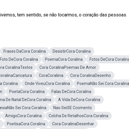
ivemos, tem sentido, se não tocarmos, o coração das pessoas.
Frases DaCora Coralina
DesistirCora Coralina
Foto DeCora Coralina
PoemaCora Coralina
Fotos DeCora Coralin
ra CoralinaTextos
Cora CoralinaPoemas De Amor
oralinaCaricatura
CoraCoraliina
Cora CoralinaDesenho
a Coralina
Onde ViveuCora Coralina
PoemaNão Sei Cora Coralin
em
PoetaCora Coralina
Falas DeCora Coralina
a De Natal DeCora Coralina
A Vida DeCora Coralina
esiaNão Sei Cora Coralina
Nao SeiSE Ccomento
AmigoCora Coralina
Colcha De RetalhosCora Coralina
PoetisaCora Coralina
Cora CoralinaDesenhar