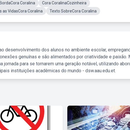
BordaCora Coralina
Cora CoralinaCozinheira
s as VidasCora Coralina
Texto SobreCora Coralina
 ao desenvolvimento dos alunos no ambiente escolar, empregan
nexões genuínas e são alimentados por criatividade e paixão. 
a jornada para se tornarem uma geração notável, utilizando abo
ipais instituições acadêmicas do mundo - dsw.aau.edu.et.