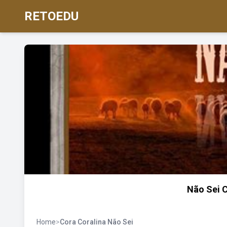
RETOEDU
Não Sei C
Home
>
Cora Coralina Não Sei