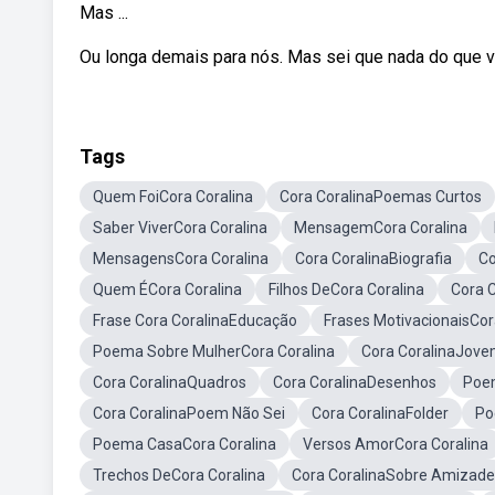
Mas ...
Ou longa demais para nós. Mas sei que nada do que v
Tags
Quem FoiCora Coralina
Cora CoralinaPoemas Curtos
Saber ViverCora Coralina
MensagemCora Coralina
MensagensCora Coralina
Cora CoralinaBiografia
Co
Quem ÉCora Coralina
Filhos DeCora Coralina
Cora C
Frase Cora CoralinaEducação
Frases MotivacionaisCor
Poema Sobre MulherCora Coralina
Cora CoralinaJov
Cora CoralinaQuadros
Cora CoralinaDesenhos
Poem
Cora CoralinaPoem Não Sei
Cora CoralinaFolder
Po
Poema CasaCora Coralina
Versos AmorCora Coralina
Trechos DeCora Coralina
Cora CoralinaSobre Amizade