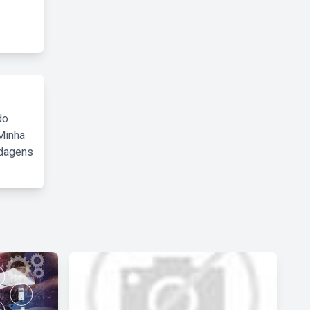
do
Minha
rdagens