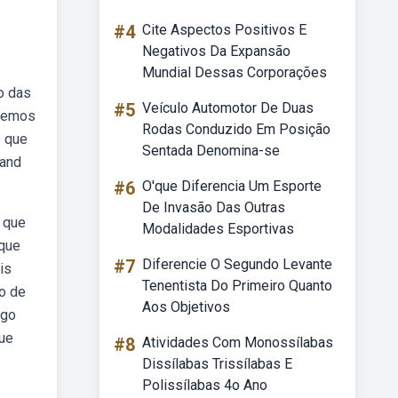
#4
Cite Aspectos Positivos E
Negativos Da Expansão
Mundial Dessas Corporações
o das
#5
Veículo Automotor De Duas
ivemos
Rodas Conduzido Em Posição
o que
Sentada Denomina-se
hand
#6
O'que Diferencia Um Esporte
De Invasão Das Outras
 que
Modalidades Esportivas
 que
#7
Diferencie O Segundo Levante
is
Tenentista Do Primeiro Quanto
o de
Aos Objetivos
ogo
que
#8
Atividades Com Monossílabas
Dissílabas Trissílabas E
Polissílabas 4o Ano