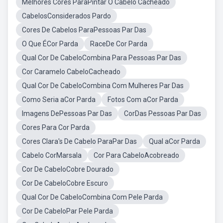
Melhores Cores ParaPintar O Cabelo Cacheado
CabelosConsiderados Pardo
Cores De Cabelos ParaPessoas Par Das
O Que ÉCor Parda
RaceDe Cor Parda
Qual Cor De CabeloCombina Para Pessoas Par Das
Cor Caramelo CabeloCacheado
Qual Cor De CabeloCombina Com Mulheres Par Das
Como Seria aCor Parda
Fotos Com aCor Parda
Imagens DePessoas Par Das
CorDas Pessoas Par Das
Cores Para Cor Parda
Cores Clara's De Cabelo ParaPar Das
Qual aCor Parda
Cabelo CorMarsala
Cor Para CabeloAcobreado
Cor De CabeloCobre Dourado
Cor De CabeloCobre Escuro
Qual Cor De CabeloCombina Com Pele Parda
Cor De CabeloPar Pele Parda