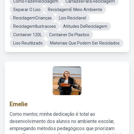
Como FazerReciclagem
CartazesPara Reciclagem
Separar O Lixo
ReciclagemE Meio Ambiente
ReciclagemCrianças
Lixo Reciclavel
ReciclagemIlustracoes
Atitudes DeReciclagem
Container 120L
Container De Plastico
Lixo Reutilizado
Materiais Que Podem Ser Reciclados
Emelie
Como mentor, minha dedicação é total ao
desenvolvimento dos alunos no ambiente escolar,
empregando métodos pedagógicos que priorizam