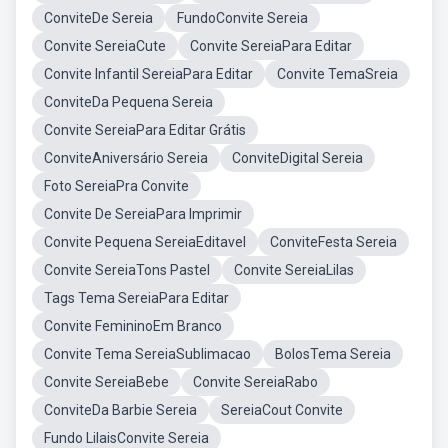
ConviteDe Sereia
FundoConvite Sereia
Convite SereiaCute
Convite SereiaPara Editar
Convite Infantil SereiaPara Editar
Convite TemaSreia
ConviteDa Pequena Sereia
Convite SereiaPara Editar Grátis
ConviteAniversário Sereia
ConviteDigital Sereia
Foto SereiaPra Convite
Convite De SereiaPara Imprimir
Convite Pequena SereiaEditavel
ConviteFesta Sereia
Convite SereiaTons Pastel
Convite SereiaLilas
Tags Tema SereiaPara Editar
Convite FemininoEm Branco
Convite Tema SereiaSublimacao
BolosTema Sereia
Convite SereiaBebe
Convite SereiaRabo
ConviteDa Barbie Sereia
SereiaCout Convite
Fundo LilaisConvite Sereia