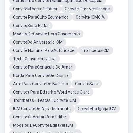
Gerador De Convite ParaInauguração De Capela
ConviteMinecraft Editar
Convite ParaVernissage
Convite ParaCulto Ecumenico
Convite ICMCIA
ConviteSeria Editar
Modelo DeConvite Para Casamento
ConviteDe Aniversário ICM
Convite Nominal ParaAutoridade
TrombetasICM
Texto ConviteIndividual
Convite ParaCenaculo De Amor
Borda Para ConviteDe Crisma
Arte Para ConviteDe Batismo
ConviteSara
Convites Para EditarNo Word Verde Claro
Trombetas E Festas 3Convite ICM
ICM ConviteDe Agradecimento
ConviteDa Igreja ICM
ConvitesIr Visitar Para Editar
Modelos DeConvite Editavel ICM