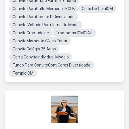
Convite ParaGrupo Familiar Cristao
Convite ParaCulto Memorial IECLB
Culto De CeiaICM
Convite ParaComite D Diversisade
Convite Voltado ParaTema De Moda
ConviteCromadalpe
Trombetas ICMCIA's
ConviteMomento Cívico Editar
ConviteColégio 25 Anos
Carta ConviteIndividual Modelo
Fundo Para ConviteCom Cores Diversidade
TemploICM